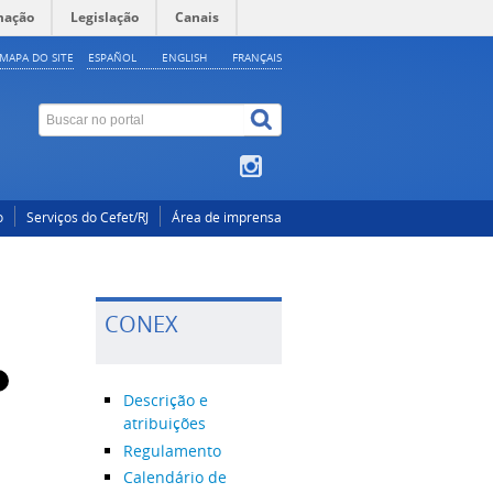
mação
Legislação
Canais
MAPA DO SITE
ESPAÑOL
ENGLISH
FRANÇAIS
o
Serviços do Cefet/RJ
Área de imprensa
CONEX
Descrição e
atribuições
Regulamento
Calendário de