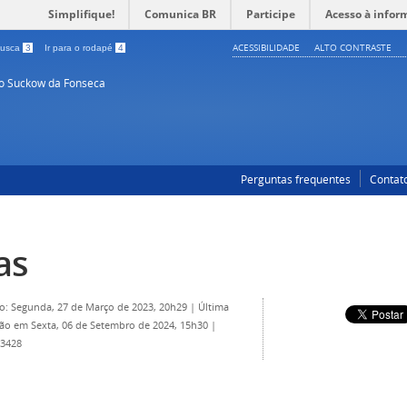
Simplifique!
Comunica BR
Participe
Acesso à infor
ACESSIBILIDADE
ALTO CONTRASTE
 busca
3
Ir para o rodapé
4
so Suckow da Fonseca
Perguntas frequentes
Contat
as
o: Segunda, 27 de Março de 2023, 20h29
|
Última
ção em Sexta, 06 de Setembro de 2024, 15h30
|
 3428