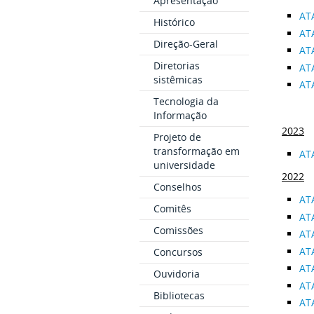
Apresentação
AT
Histórico
AT
Direção-Geral
AT
Diretorias
AT
sistêmicas
AT
Tecnologia da
Informação
2023
Projeto de
transformação em
AT
universidade
2022
Conselhos
AT
Comitês
AT
Comissões
AT
AT
Concursos
AT
Ouvidoria
AT
Bibliotecas
AT