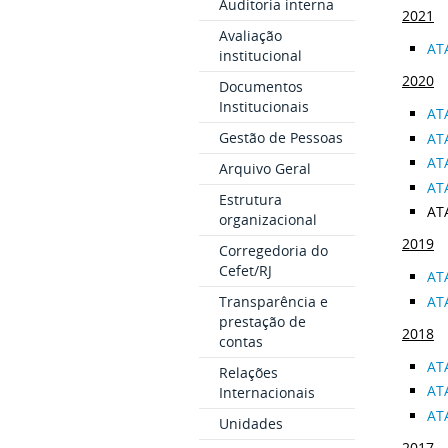
Auditoria interna
2021
Avaliação
AT
institucional
2020
Documentos
Institucionais
AT
Gestão de Pessoas
AT
AT
Arquivo Geral
AT
Estrutura
AT
organizacional
2019
Corregedoria do
Cefet/RJ
AT
AT
Transparência e
prestação de
2018
contas
AT
Relações
AT
Internacionais
AT
Unidades
2017