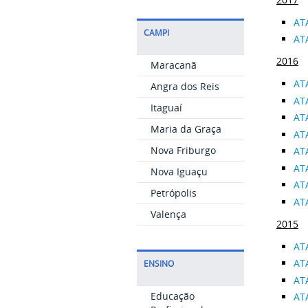
AT
CAMPI
AT
2016
Maracanã
AT
Angra dos Reis
AT
Itaguaí
AT
Maria da Graça
AT
Nova Friburgo
AT
AT
Nova Iguaçu
AT
Petrópolis
AT
Valença
2015
AT
AT
ENSINO
AT
Educação
AT