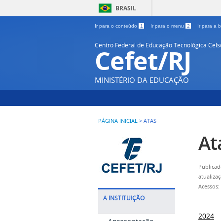
BRASIL
Ir para o conteúdo
1
Ir para o menu
2
Ir para a
Centro Federal de Educação Tecnológica Cel
Cefet/RJ
MINISTÉRIO DA EDUCAÇÃO
PÁGINA INICIAL
>
ATAS
At
Publicad
atualiza
Acessos:
A INSTITUIÇÃO
2024