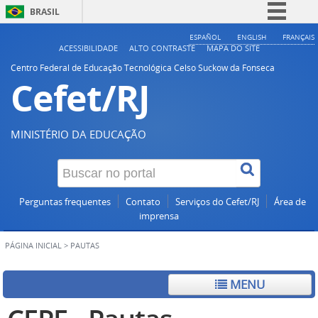
BRASIL
Simplifique!
ESPAÑOL
ENGLISH
FRANÇAIS
ACESSIBILIDADE
ALTO CONTRASTE
MAPA DO SITE
Comunica BR
Centro Federal de Educação Tecnológica Celso Suckow da Fonseca
Cefet/RJ
Participe
Acesso à informação
Legislação
MINISTÉRIO DA EDUCAÇÃO
Canais
Perguntas frequentes
Contato
Serviços do Cefet/RJ
Área de
imprensa
PÁGINA INICIAL
>
PAUTAS
MENU