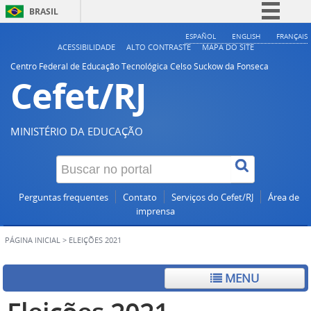
BRASIL
Simplifique!
ESPAÑOL
ENGLISH
FRANÇAIS
ACESSIBILIDADE
ALTO CONTRASTE
MAPA DO SITE
Comunica BR
Centro Federal de Educação Tecnológica Celso Suckow da Fonseca
Cefet/RJ
Participe
Acesso à informação
Legislação
MINISTÉRIO DA EDUCAÇÃO
Canais
Perguntas frequentes
Contato
Serviços do Cefet/RJ
Área de
imprensa
PÁGINA INICIAL
>
ELEIÇÕES 2021
MENU