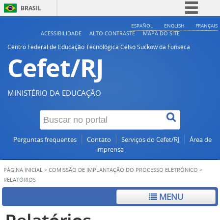
BRASIL
Simplifique!
ESPAÑOL
ENGLISH
FRANÇAIS
ACESSIBILIDADE
ALTO CONTRASTE
MAPA DO SITE
Comunica BR
Centro Federal de Educação Tecnológica Celso Suckow da Fonseca
Cefet/RJ
Participe
Acesso à informação
Legislação
MINISTÉRIO DA EDUCAÇÃO
Canais
Perguntas frequentes
Contato
Serviços do Cefet/RJ
Área de
imprensa
PÁGINA INICIAL
>
COMISSÃO DE IMPLANTAÇÃO DO PROCESSO ELETRÔNICO
>
RELATÓRIOS
MENU