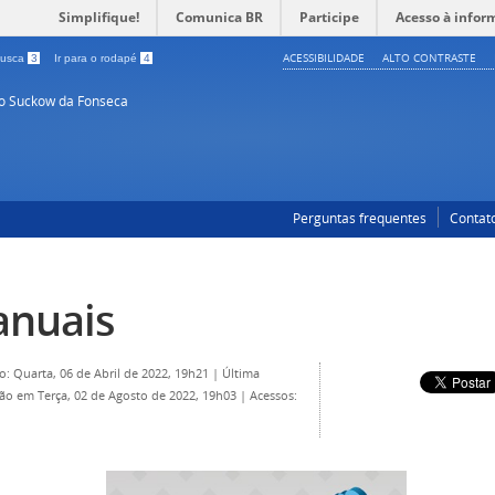
Simplifique!
Comunica BR
Participe
Acesso à infor
ACESSIBILIDADE
ALTO CONTRASTE
 busca
3
Ir para o rodapé
4
so Suckow da Fonseca
Perguntas frequentes
Contat
nuais
o: Quarta, 06 de Abril de 2022, 19h21
|
Última
ção em Terça, 02 de Agosto de 2022, 19h03
|
Acessos: