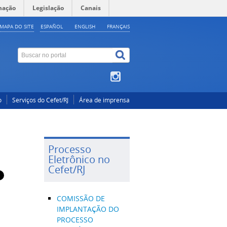
mação
Legislação
Canais
MAPA DO SITE
ESPAÑOL
ENGLISH
FRANÇAIS
o
Serviços do Cefet/RJ
Área de imprensa
Processo
Eletrônico no
Cefet/RJ
COMISSÃO DE
IMPLANTAÇÃO DO
PROCESSO