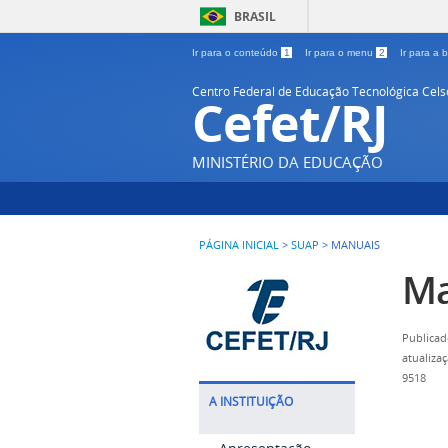
BRASIL
Ir para o conteúdo
1
Ir para o menu
2
Ir para a
Centro Federal de Educação Tecnológica Cel
Cefet/RJ
MINISTÉRIO DA EDUCAÇÃO
PÁGINA INICIAL
>
SUAP
>
MANUAIS
Ma
Publicad
atualiza
9518
A INSTITUIÇÃO