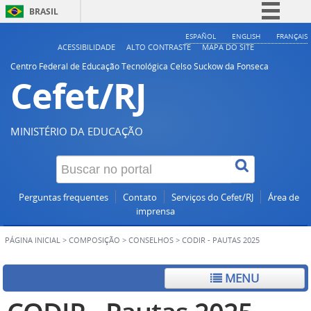
BRASIL
Simplifique!
ESPAÑOL
ENGLISH
FRANÇAIS
ACESSIBILIDADE
ALTO CONTRASTE
MAPA DO SITE
Comunica BR
Centro Federal de Educação Tecnológica Celso Suckow da Fonseca
Cefet/RJ
Participe
Acesso à informação
Legislação
MINISTÉRIO DA EDUCAÇÃO
Canais
Perguntas frequentes
Contato
Serviços do Cefet/RJ
Área de
imprensa
PÁGINA INICIAL
>
COMPOSIÇÃO
>
CONSELHOS
>
CODIR - PAUTAS 2025
MENU