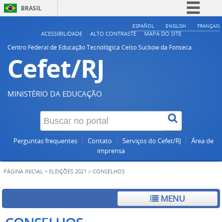
BRASIL
Simplifique!
ESPAÑOL
ENGLISH
FRANÇAIS
ACESSIBILIDADE
ALTO CONTRASTE
MAPA DO SITE
Comunica BR
Centro Federal de Educação Tecnológica Celso Suckow da Fonseca
Cefet/RJ
Participe
Acesso à informação
Legislação
MINISTÉRIO DA EDUCAÇÃO
Canais
Perguntas frequentes
Contato
Serviços do Cefet/RJ
Área de
imprensa
PÁGINA INICIAL
>
ELEIÇÕES 2021
>
CONSELHOS
MENU