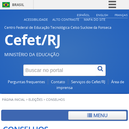
BRASIL
Simplifique!
ESPAÑOL
ENGLISH
FRANÇAIS
ACESSIBILIDADE
ALTO CONTRASTE
MAPA DO SITE
Comunica BR
Centro Federal de Educação Tecnológica Celso Suckow da Fonseca
Cefet/RJ
Participe
Acesso à informação
Legislação
MINISTÉRIO DA EDUCAÇÃO
Canais
Perguntas frequentes
Contato
Serviços do Cefet/RJ
Área de
imprensa
PÁGINA INICIAL
>
ELEIÇÕES
>
CONSELHOS
MENU