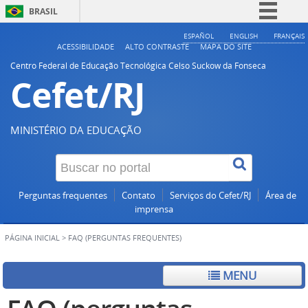
BRASIL
Simplifique!
ESPAÑOL
ENGLISH
FRANÇAIS
ACESSIBILIDADE
ALTO CONTRASTE
MAPA DO SITE
Comunica BR
Centro Federal de Educação Tecnológica Celso Suckow da Fonseca
Cefet/RJ
Participe
Acesso à informação
Legislação
MINISTÉRIO DA EDUCAÇÃO
Canais
Perguntas frequentes
Contato
Serviços do Cefet/RJ
Área de
imprensa
PÁGINA INICIAL
>
FAQ (PERGUNTAS FREQUENTES)
MENU