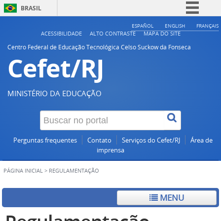
BRASIL
Simplifique!
ESPAÑOL
ENGLISH
FRANÇAIS
ACESSIBILIDADE
ALTO CONTRASTE
MAPA DO SITE
Comunica BR
Centro Federal de Educação Tecnológica Celso Suckow da Fonseca
Cefet/RJ
Participe
Acesso à informação
Legislação
MINISTÉRIO DA EDUCAÇÃO
Canais
Perguntas frequentes
Contato
Serviços do Cefet/RJ
Área de
imprensa
PÁGINA INICIAL
>
REGULAMENTAÇÃO
MENU