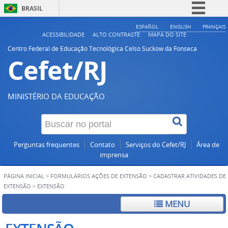
BRASIL
Simplifique!
ESPAÑOL
ENGLISH
FRANÇAIS
ACESSIBILIDADE
ALTO CONTRASTE
MAPA DO SITE
Comunica BR
Centro Federal de Educação Tecnológica Celso Suckow da Fonseca
Cefet/RJ
Participe
Acesso à informação
Legislação
MINISTÉRIO DA EDUCAÇÃO
Canais
Perguntas frequentes
Contato
Serviços do Cefet/RJ
Área de
imprensa
PÁGINA INICIAL
>
FORMULÁRIOS AÇÕES DE EXTENSÃO
>
CADASTRAR ATIVIDADES DE
EXTENSÃO
>
EXTENSÃO
MENU