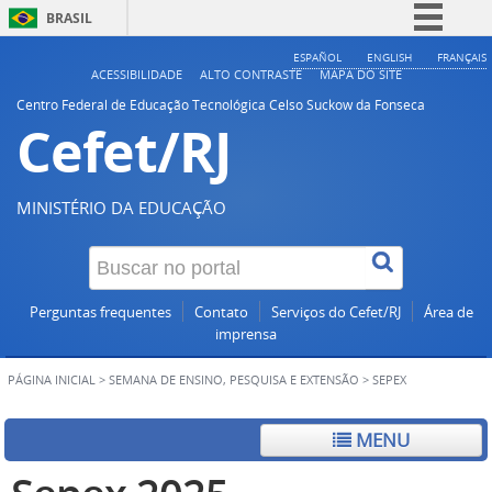
BRASIL
Simplifique!
ESPAÑOL
ENGLISH
FRANÇAIS
ACESSIBILIDADE
ALTO CONTRASTE
MAPA DO SITE
Comunica BR
Centro Federal de Educação Tecnológica Celso Suckow da Fonseca
Cefet/RJ
Participe
Acesso à informação
Legislação
MINISTÉRIO DA EDUCAÇÃO
Canais
Perguntas frequentes
Contato
Serviços do Cefet/RJ
Área de
imprensa
PÁGINA INICIAL
>
SEMANA DE ENSINO, PESQUISA E EXTENSÃO
>
SEPEX
MENU