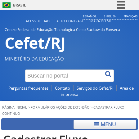
BRASIL
Simplifique!
ESPAÑOL
ENGLISH
FRANÇAIS
ACESSIBILIDADE
ALTO CONTRASTE
MAPA DO SITE
Comunica BR
Centro Federal de Educação Tecnológica Celso Suckow da Fonseca
Cefet/RJ
Participe
Acesso à informação
Legislação
MINISTÉRIO DA EDUCAÇÃO
Canais
Perguntas frequentes
Contato
Serviços do Cefet/RJ
Área de
imprensa
PÁGINA INICIAL
>
FORMULÁRIOS AÇÕES DE EXTENSÃO
>
CADASTRAR FLUXO
CONTÍNUO
MENU