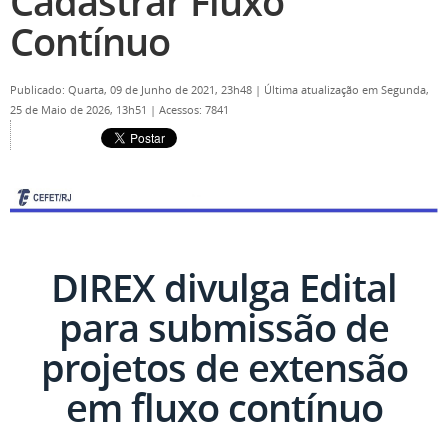
Cadastrar Fluxo
Contínuo
Publicado: Quarta, 09 de Junho de 2021, 23h48
|
Última atualização em Segunda,
25 de Maio de 2026, 13h51
|
Acessos: 7841
DIREX divulga Edital
para submissão de
projetos de extensão
em
fluxo contínuo