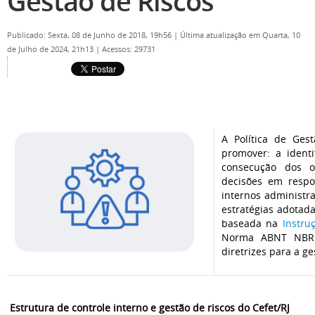
Gestão de Riscos
Publicado: Sexta, 08 de Junho de 2018, 19h56
|
Última atualização em Quarta, 10
de Julho de 2024, 21h13
|
Acessos: 29731
A Política de Ges
promover: a ident
consecução dos ob
decisões em respo
internos administra
estratégias adotada
baseada na
Instru
Norma ABNT NBR I
diretrizes para a g
Estrutura de controle interno e gestão de riscos do Cefet/RJ