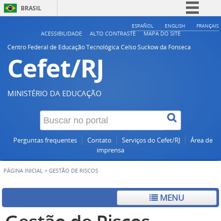
BRASIL
Simplifique!
ESPAÑOL
ENGLISH
FRANÇAIS
ACESSIBILIDADE
ALTO CONTRASTE
MAPA DO SITE
Comunica BR
Centro Federal de Educação Tecnológica Celso Suckow da Fonseca
Cefet/RJ
Participe
Acesso à informação
Legislação
MINISTÉRIO DA EDUCAÇÃO
Canais
Perguntas frequentes
Contato
Serviços do Cefet/RJ
Área de
imprensa
PÁGINA INICIAL
>
GESTÃO DE RISCOS
MENU