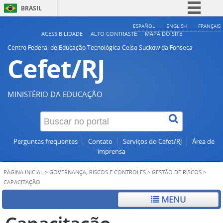
BRASIL
Simplifique!
ESPAÑOL
ENGLISH
FRANÇAIS
ACESSIBILIDADE
ALTO CONTRASTE
MAPA DO SITE
Comunica BR
Centro Federal de Educação Tecnológica Celso Suckow da Fonseca
Cefet/RJ
Participe
Acesso à informação
Legislação
MINISTÉRIO DA EDUCAÇÃO
Canais
Perguntas frequentes
Contato
Serviços do Cefet/RJ
Área de
imprensa
PÁGINA INICIAL
>
GOVERNANÇA, RISCOS E CONTROLES
>
GESTÃO DE RISCOS
>
CAPACITAÇÃO
MENU