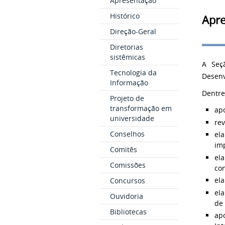
Apresentação
Histórico
Apr
Direção-Geral
Diretorias
sistêmicas
A Seç
Tecnologia da
Desenv
Informação
Dentre
Projeto de
transformação em
apo
universidade
re
Conselhos
el
im
Comitês
el
Comissões
con
el
Concursos
el
Ouvidoria
de 
Bibliotecas
ap