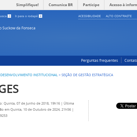
Simplifique!
Comunica BR
Participe
Acesso à infor
ACESSIBILIDADE
ALTO CONTRASTE
 busca
3
Ir para o rodapé
4
so Suckow da Fonseca
Perguntas frequentes
Contat
DESENVOLVIMENTO INSTITUCIONAL
>
SEÇÃO DE GESTÃO ESTRATÉGICA
GES
o: Quinta, 07 de Junho de 2018, 19h16
|
Última
ção em Quinta, 10 de Outubro de 2024, 21h56
|
 9253