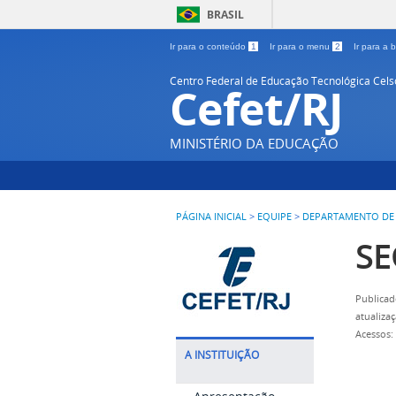
BRASIL
Ir para o conteúdo
1
Ir para o menu
2
Ir para a
Centro Federal de Educação Tecnológica Cel
Cefet/RJ
MINISTÉRIO DA EDUCAÇÃO
PÁGINA INICIAL
>
EQUIPE
>
DEPARTAMENTO DE 
SE
Publicad
atualiza
Acessos:
A INSTITUIÇÃO