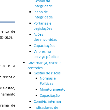
Gestão da
Integridade
Plano de
Integridade
Portarias e
Legislações
mento de
Ações
(DIGES).
desenvolvidas
Capacitações
Valores no
serviço público
Governança, riscos e
nto e a
controles
Gestão de riscos
 riscos e
Normas e
Políticas
e Gestão;
Monitoramento
anhamento
Capacitação
Comitês internos
grama de
Indicadores de