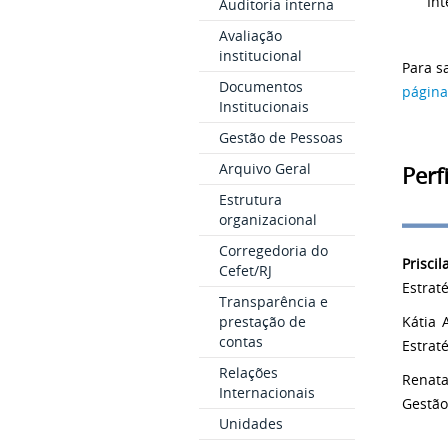
Int
Auditoria interna
Avaliação
institucional
Para s
Documentos
página
Institucionais
Gestão de Pessoas
Arquivo Geral
Perf
Estrutura
organizacional
Corregedoria do
Prisc
Cefet/RJ
Estrat
Transparência e
prestação de
Kátia 
contas
Estrat
Relações
Renata
Internacionais
Gestão
Unidades