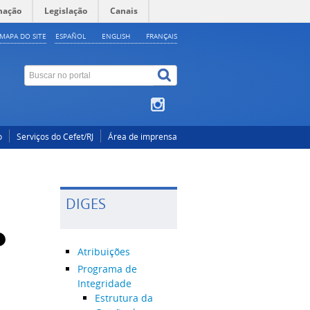
mação
Legislação
Canais
MAPA DO SITE
ESPAÑOL
ENGLISH
FRANÇAIS
o
Serviços do Cefet/RJ
Área de imprensa
DIGES
Atribuições
Programa de
Integridade
Estrutura da