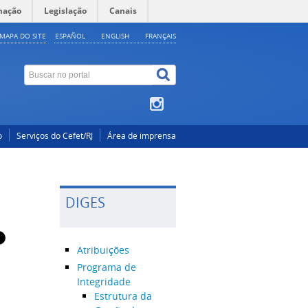
mação
Legislação
Canais
MAPA DO SITE
ESPAÑOL
ENGLISH
FRANÇAIS
o
Serviços do Cefet/RJ
Área de imprensa
DIGES
Atribuições
Programa de
Integridade
Estrutura da