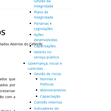
Gestão da
Integridade
Plano de
Integridade
Portarias e
os
Legislações
Ações
desenvolvidas
Dados Abertos do Cefet/RJ
Capacitações
Valores no
serviço público
Governança, riscos e
controles
Gestão de riscos
Normas e
ados que
Políticas
hados por
Monitoramento
preservar
Capacitação
ção com a
Comitês internos
Indicadores de