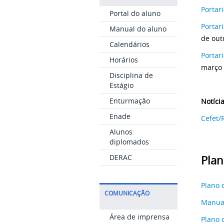
Portar
Portal do aluno
Portar
Manual do aluno
de out
Calendários
Portar
Horários
março 
Disciplina de
Estágio
Enturmação
Notíci
Enade
Cefet/
Alunos
diplomados
DERAC
Plan
Plano 
COMUNICAÇÃO
Manual
Área de imprensa
Plano 