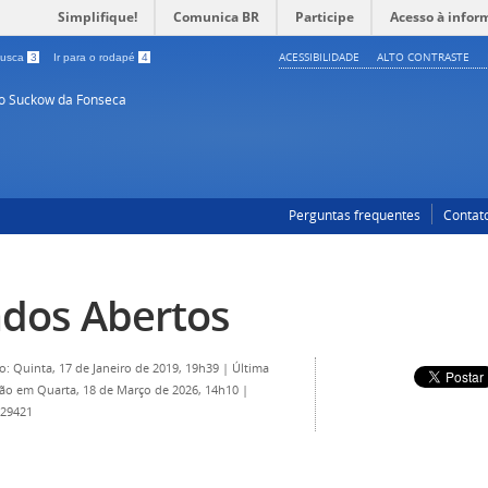
Simplifique!
Comunica BR
Participe
Acesso à infor
ACESSIBILIDADE
ALTO CONTRASTE
 busca
3
Ir para o rodapé
4
so Suckow da Fonseca
Perguntas frequentes
Contat
dos Abertos
o: Quinta, 17 de Janeiro de 2019, 19h39
|
Última
ção em Quarta, 18 de Março de 2026, 14h10
|
 29421