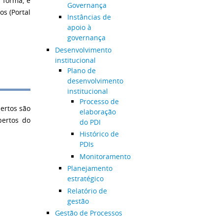
 forma, é
Governança
s (Portal
Instâncias de
apoio à
governança
Desenvolvimento
institucional
Plano de
desenvolvimento
institucional
Processo de
ertos são
elaboração
bertos do
do PDI
Histórico de
PDIs
Monitoramento
Planejamento
estratégico
Relatório de
gestão
Gestão de Processos