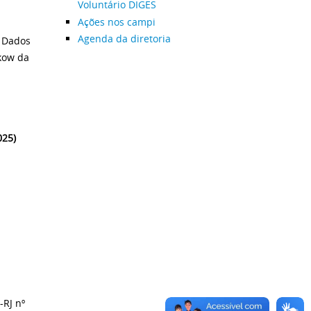
Voluntário DIGES
Ações nos campi
Agenda da diretoria
e Dados
kow da
025)
-RJ nº