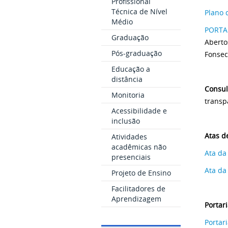
Profissional
Técnica de Nível
Plano 
Médio
PORTAR
Graduação
Aberto
Pós-graduação
Fonseca
Educação a
distância
Consul
Monitoria
transp
Acessibilidade e
inclusão
Atas d
Atividades
acadêmicas não
Ata da
presenciais
Ata da
Projeto de Ensino
Facilitadores de
Aprendizagem
Portar
Portar