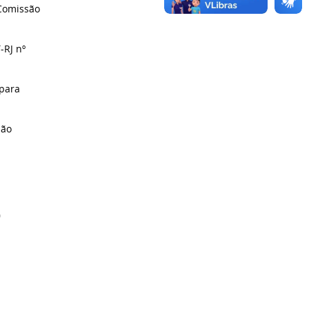
 Comissão
-RJ nº
para
são