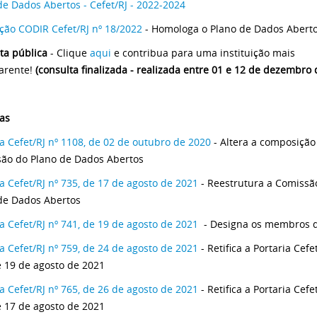
de Dados Abertos - Cefet/RJ - 2022-2024
ção CODIR Cefet/RJ nº 18/2022
- Homologa o Plano de Dados Abert
ta pública
- Clique
aqui
e contribua para uma instituição mais
arente!
(consulta finalizada - realizada entre 01 e 12 de dezembro 
ias
ia Cefet/RJ nº 1108, de 02 de outubro de 2020
- Altera a composição
ão do Plano de Dados Abertos
ia Cefet/RJ nº 735, de 17 de agosto de 2021
- Reestrutura a Comissã
de Dados Abertos
ia Cefet/RJ nº 741, de 19 de agosto de 2021
- Designa os membros 
ia Cefet/RJ nº 759, de 24 de agosto de 2021
- Retifica a Portaria Cefe
e 19 de agosto de 2021
ia Cefet/RJ nº 765, de 26 de agosto de 2021
- Retifica a Portaria Cefe
e 17 de agosto de 2021