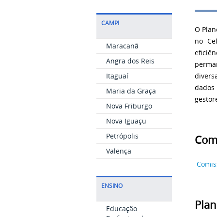
CAMPI
O Plan
no Cef
Maracanã
efici
Angra dos Reis
perma
Itaguaí
divers
dados 
Maria da Graça
gestore
Nova Friburgo
Nova Iguaçu
Petrópolis
Com
Valença
Comis
ENSINO
Plan
Educação