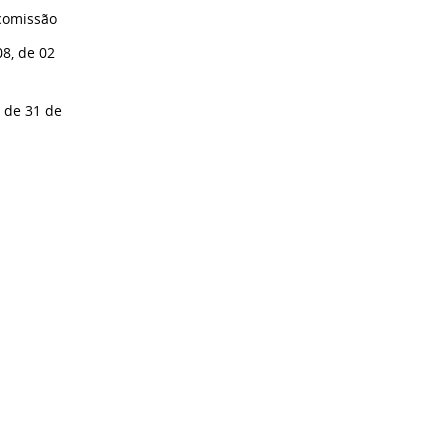
comissão
08, de 02
, de 31 de