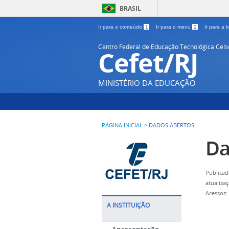
BRASIL
Ir para o conteúdo
1
Ir para o menu
2
Ir para a
Centro Federal de Educação Tecnológica Cel
Cefet/RJ
MINISTÉRIO DA EDUCAÇÃO
PÁGINA INICIAL
>
DADOS ABERTOS
Da
Publicad
atualiza
Acessos:
A INSTITUIÇÃO