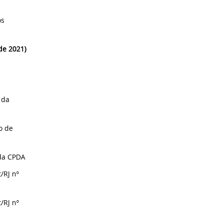
os
de 2021)
 da
o de
da CPDA
t/RJ nº
t/RJ nº