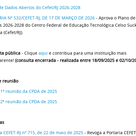
de Dados Abertos do Cefet/RJ 2026-2028
IA Nº 532/CEFET-RJ, DE 17 DE MARÇO DE 2026
- Aprova o Plano d
s 2026-2028 do Centro Federal de Educação Tecnológica Celso Suc
 (Cefet/RJ).
ta pública
- Clique
aqui
e contribua para uma instituição mais
arente!
(consulta encerrada - realizada entre 18/09/2025 e 02/10/2
e reunião
 1ª reunião da CPDA de 2025
 2ª reunião da CPDA de 2025
ias
ia CEFET-RJ nº 715, de 22 de maio de 2025
- Revoga a Portaria CEFET