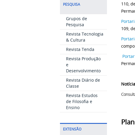
110, d
PESQUISA
Perman
Grupos de
Portar
Pesquisa
109, d
Revista Tecnologia
Portari
& Cultura
compor
Revista Tenda
Portar
Revista Produção
Perman
e
Desenvolvimento
Revista Diário de
Notíci
Classe
Consult
Revista Estudos
de Filosofia e
Ensino
Plan
EXTENSÃO