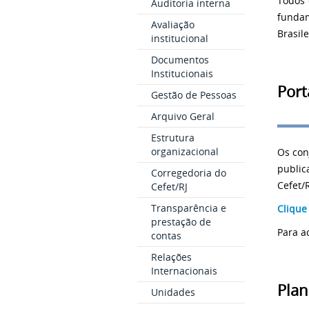
Todos 
Auditoria interna
fundam
Avaliação
Brasil
institucional
Documentos
Institucionais
Port
Gestão de Pessoas
Arquivo Geral
Estrutura
organizacional
Os con
public
Corregedoria do
Cefet/
Cefet/RJ
Transparência e
Clique
prestação de
Para a
contas
Relações
Internacionais
Plan
Unidades