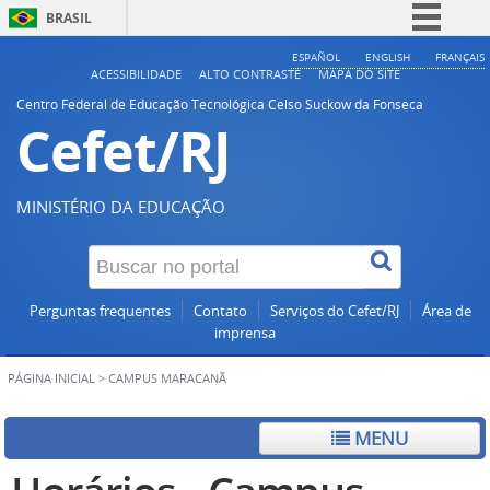
BRASIL
Simplifique!
ESPAÑOL
ENGLISH
FRANÇAIS
ACESSIBILIDADE
ALTO CONTRASTE
MAPA DO SITE
Comunica BR
Centro Federal de Educação Tecnológica Celso Suckow da Fonseca
Cefet/RJ
Participe
Acesso à informação
Legislação
MINISTÉRIO DA EDUCAÇÃO
Canais
Perguntas frequentes
Contato
Serviços do Cefet/RJ
Área de
imprensa
PÁGINA INICIAL
>
CAMPUS MARACANÃ
MENU