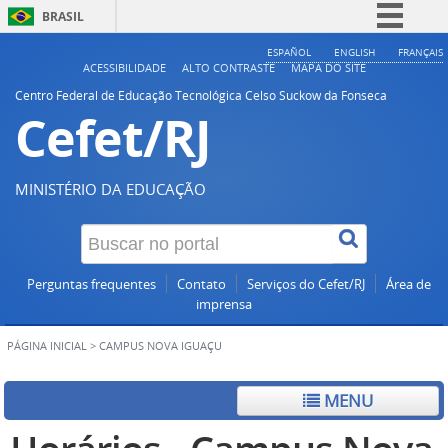
BRASIL
Simplifique!
ESPAÑOL
ENGLISH
FRANÇAIS
ACESSIBILIDADE
ALTO CONTRASTE
MAPA DO SITE
Comunica BR
Centro Federal de Educação Tecnológica Celso Suckow da Fonseca
Cefet/RJ
Participe
Acesso à informação
Legislação
MINISTÉRIO DA EDUCAÇÃO
Canais
Perguntas frequentes
Contato
Serviços do Cefet/RJ
Área de
imprensa
PÁGINA INICIAL
>
CAMPUS NOVA IGUAÇU
MENU