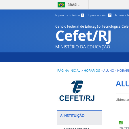
BRASIL
Ir para o conteúdo
1
Ir para o menu
2
Ir para a
Centro Federal de Educação Tecnológica Cel
Cefet/RJ
MINISTÉRIO DA EDUCAÇÃO
PÁGINA INICIAL
>
HORÁRIOS
>
ALUNO - HORÁR
AL
Última a
A INSTITUIÇÃO
28/0