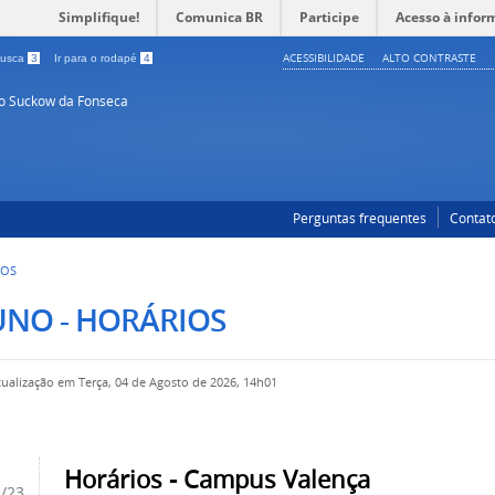
Simplifique!
Comunica BR
Participe
Acesso à infor
ACESSIBILIDADE
ALTO CONTRASTE
 busca
3
Ir para o rodapé
4
so Suckow da Fonseca
Perguntas frequentes
Contat
IOS
UNO - HORÁRIOS
tualização em Terça, 04 de Agosto de 2026, 14h01
Horários - Campus Valença
2/23