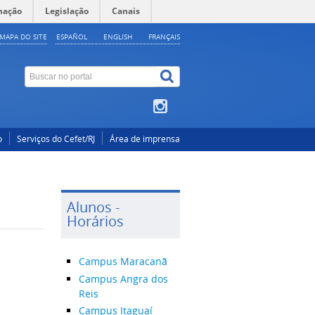
mação
Legislação
Canais
MAPA DO SITE
ESPAÑOL
ENGLISH
FRANÇAIS
o
Serviços do Cefet/RJ
Área de imprensa
Alunos -
Horários
Campus Maracanã
Campus Angra dos
Reis
Campus Itaguaí