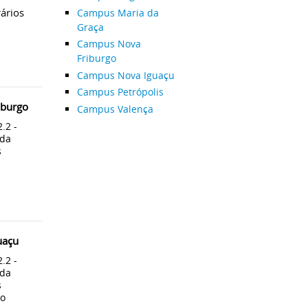
ários
Campus Maria da
Graça
Campus Nova
Friburgo
Campus Nova Iguaçu
Campus Petrópolis
iburgo
Campus Valença
.2 -
 da
s
uaçu
.2 -
 da
s
co