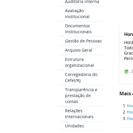
Auditoria interna
Avaliação
institucional
Documentos
Institucionais
Horá
Gestão de Pessoas
Horá
Todo
Arquivo Geral
Grad
Perí
Estrutura
organizacional
2
Corregedoria do
Cefet/RJ
Transparência e
Mais a
prestação de
contas
Hor
Relações
Hor
Internacionais
Hor
Unidades