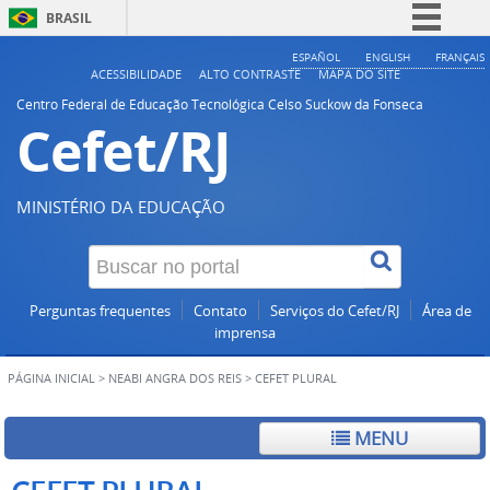
BRASIL
Simplifique!
ESPAÑOL
ENGLISH
FRANÇAIS
ACESSIBILIDADE
ALTO CONTRASTE
MAPA DO SITE
Comunica BR
Centro Federal de Educação Tecnológica Celso Suckow da Fonseca
Cefet/RJ
Participe
Acesso à informação
Legislação
MINISTÉRIO DA EDUCAÇÃO
Canais
Perguntas frequentes
Contato
Serviços do Cefet/RJ
Área de
imprensa
PÁGINA INICIAL
>
NEABI ANGRA DOS REIS
>
CEFET PLURAL
MENU