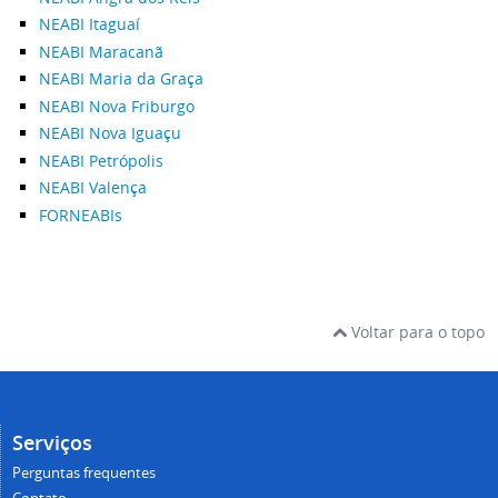
NEABI Itaguaí
NEABI Maracanã
NEABI Maria da Graça
NEABI Nova Friburgo
NEABI Nova Iguaçu
NEABI Petrópolis
NEABI Valença
FORNEABIs
Voltar para o topo
Serviços
Perguntas frequentes