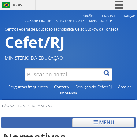
BRASIL
Simplifique!
ESPAÑOL
ENGLISH
FRANÇAIS
ACESSIBILIDADE
ALTO CONTRASTE
MAPA DO SITE
Comunica BR
Centro Federal de Educação Tecnológica Celso Suckow da Fonseca
Cefet/RJ
Participe
Acesso à informação
Legislação
MINISTÉRIO DA EDUCAÇÃO
Canais
Perguntas frequentes
Contato
Serviços do Cefet/RJ
Área de
imprensa
PÁGINA INICIAL
>
NORMATIVAS
MENU