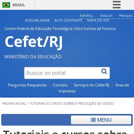
BRASIL
Simplifique!
ESPAÑOL
ENGLISH
FRANÇAIS
ACESSIBILIDADE
ALTO CONTRASTE
MAPA DO SITE
Comunica BR
Centro Federal de Educação Tecnológica Celso Suckow da Fonseca
Cefet/RJ
Participe
Acesso à informação
Legislação
MINISTÉRIO DA EDUCAÇÃO
Canais
Perguntas frequentes
Contato
Serviços do Cefet/RJ
Área de
imprensa
PÁGINA INICIAL
>
TUTORIAIS E CURSOS SOBRE A PRODUÇÃO DE VÍDEOS
MENU