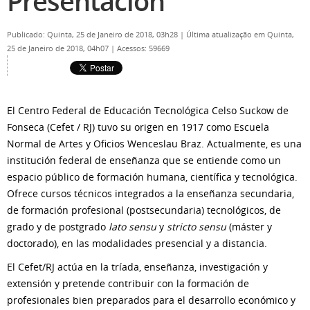
Presentación
Publicado: Quinta, 25 de Janeiro de 2018, 03h28
|
Última atualização em Quinta,
25 de Janeiro de 2018, 04h07
|
Acessos: 59669
El Centro Federal de Educación Tecnológica Celso Suckow de
Fonseca (Cefet / RJ) tuvo su origen en 1917 como Escuela
Normal de Artes y Oficios Wenceslau Braz. Actualmente, es una
institución federal de enseñanza que se entiende como un
espacio público de formación humana, científica y tecnológica.
Ofrece cursos técnicos integrados a la enseñanza secundaria,
de formación profesional (postsecundaria) tecnológicos, de
grado y de postgrado
lato sensu
y
stricto sensu
(máster y
doctorado), en las modalidades presencial y a distancia.
El Cefet/RJ actúa en la tríada, enseñanza, investigación y
extensión y pretende contribuir con la formación de
profesionales bien preparados para el desarrollo económico y