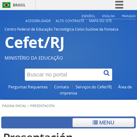
BRASIL
Simplifique!
ESPAÑOL
ENGLISH
FRANÇAIS
ACESSIBILIDADE
ALTO CONTRASTE
MAPA DO SITE
Comunica BR
Centro Federal de Educação Tecnológica Celso Suckow da Fonseca
Cefet/RJ
Participe
Acesso à informação
Legislação
MINISTÉRIO DA EDUCAÇÃO
Canais
Perguntas frequentes
Contato
Serviços do Cefet/RJ
Área de
imprensa
PÁGINA INICIAL
>
PRESENTACIÓN
MENU