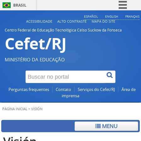
BRASIL
Simplifique!
ESPAÑOL
ENGLISH
FRANÇAIS
ACESSIBILIDADE
ALTO CONTRASTE
MAPA DO SITE
Comunica BR
Centro Federal de Educação Tecnológica Celso Suckow da Fonseca
Cefet/RJ
Participe
Acesso à informação
Legislação
MINISTÉRIO DA EDUCAÇÃO
Canais
Perguntas frequentes
Contato
Serviços do Cefet/RJ
Área de
imprensa
PÁGINA INICIAL
>
VISIÓN
MENU