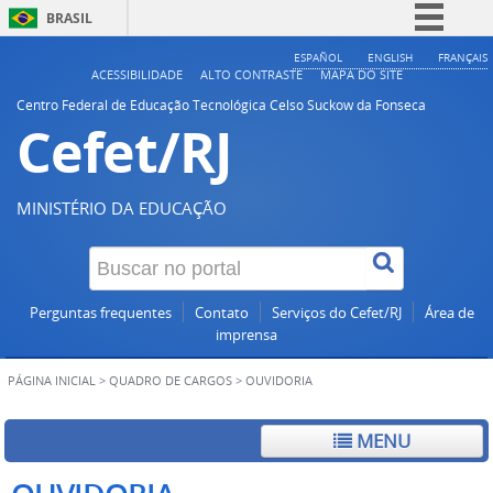
BRASIL
Simplifique!
ESPAÑOL
ENGLISH
FRANÇAIS
ACESSIBILIDADE
ALTO CONTRASTE
MAPA DO SITE
Comunica BR
Centro Federal de Educação Tecnológica Celso Suckow da Fonseca
Cefet/RJ
Participe
Acesso à informação
Legislação
MINISTÉRIO DA EDUCAÇÃO
Canais
Perguntas frequentes
Contato
Serviços do Cefet/RJ
Área de
imprensa
PÁGINA INICIAL
>
QUADRO DE CARGOS
>
OUVIDORIA
MENU