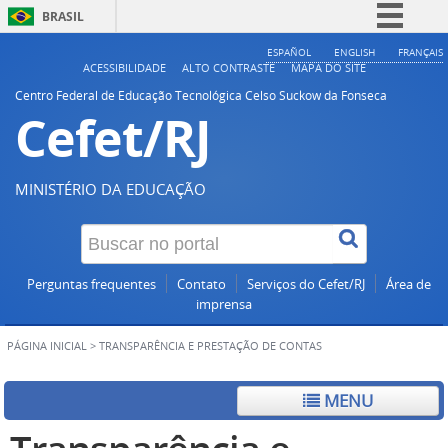
BRASIL
Simplifique!
ESPAÑOL
ENGLISH
FRANÇAIS
ACESSIBILIDADE
ALTO CONTRASTE
MAPA DO SITE
Comunica BR
Centro Federal de Educação Tecnológica Celso Suckow da Fonseca
Cefet/RJ
Participe
Acesso à informação
Legislação
MINISTÉRIO DA EDUCAÇÃO
Canais
Perguntas frequentes
Contato
Serviços do Cefet/RJ
Área de
imprensa
PÁGINA INICIAL
>
TRANSPARÊNCIA E PRESTAÇÃO DE CONTAS
MENU