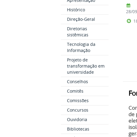
Apresentação
Histórico
28/0
Direção-Geral
1
Diretorias
sistêmicas
Tecnologia da
Informação
Projeto de
transformação em
universidade
Conselhos
Comitês
Fo
Comissões
Com
Concursos
de 
Ouvidoria
ele
iso
Bibliotecas
ger