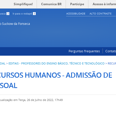
Simplifique!
Comunica BR
Participe
Acesso à infor
ACESSIBILIDADE
ALTO CONTRASTE
 busca
3
Ir para o rodapé
4
so Suckow da Fonseca
Perguntas frequentes
Contat
SOAL
>
EDITAIS - PROFESSORES DO ENSINO BÁSICO, TÉCNICO E TECNOLÓGICO
>
RECU
CURSOS HUMANOS - ADMISSÃO DE
SSOAL
tualização em Terça, 26 de Julho de 2022, 17h49