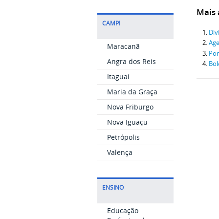
Mais a
CAMPI
Div
Age
Maracanã
Por
Angra dos Reis
Bol
Itaguaí
Maria da Graça
Nova Friburgo
Nova Iguaçu
Petrópolis
Valença
ENSINO
Educação