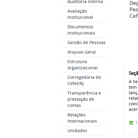
Auditoria interna
Dep
Pes
Avaliação
Cefe
institucional
Documentos
Institucionais
Gestão de Pessoas
Arquivo Geral
Estrutura
organizacional
Seçã
Corregedoria do
A Se
Cefet/RJ
tem 
lanç
Transparência e
rela
prestação de
conc
contas
acer
Relações
Internacionais
1
Unidades