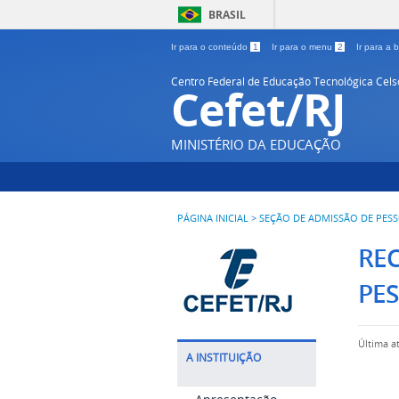
BRASIL
Ir para o conteúdo
1
Ir para o menu
2
Ir para a
Centro Federal de Educação Tecnológica Cel
Cefet/RJ
MINISTÉRIO DA EDUCAÇÃO
PÁGINA INICIAL
>
SEÇÃO DE ADMISSÃO DE PES
RE
PE
Última a
A INSTITUIÇÃO