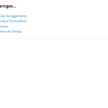
rtigos...
isão de pagamento
nda e Formulários
tarias
etins de Serviço