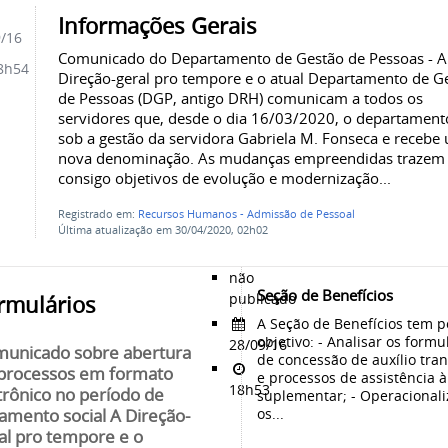
Informações Gerais
9/16
Comunicado do Departamento de Gestão de Pessoas - A
8h54
Direção-geral pro tempore e o atual Departamento de G
de Pessoas (DGP, antigo DRH) comunicam a todos os
servidores que, desde o dia 16/03/2020, o departament
sob a gestão da servidora Gabriela M. Fonseca e recebe
nova denominação. As mudanças empreendidas trazem
consigo objetivos de evolução e modernização...
Registrado em:
Recursos Humanos - Admissão de Pessoal
Última atualização em 30/04/2020, 02h02
não
Seção de Benefícios
publicado
rmulários
A Seção de Benefícios tem p
objetivo: - Analisar os formu
28/09/16
unicado sobre abertura
de concessão de auxílio tra
processos em formato
e processos de assistência 
18h53
trônico no período de
suplementar; - Operacionali
os...
lamento social A Direção-
al pro tempore e o