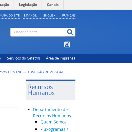
mação
Legislação
Canais
MAPA DO SITE
ESPAÑOL
ENGLISH
FRANÇAIS
o
Serviços do Cefet/RJ
Área de imprensa
RSOS HUMANOS - ADMISSÃO DE PESSOAL
Recursos
Humanos
Departamento de
Recursos Humanos
Quem Somos
Fluxogramas /