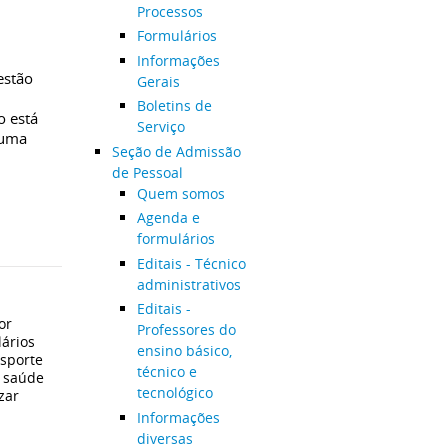
Processos
Formulários
Informações
estão
Gerais
Boletins de
o está
Serviço
 uma
Seção de Admissão
de Pessoal
Quem somos
Agenda e
formulários
Editais - Técnico
administrativos
Editais -
or
Professores do
lários
ensino básico,
nsporte
técnico e
à saúde
tecnológico
zar
Informações
diversas