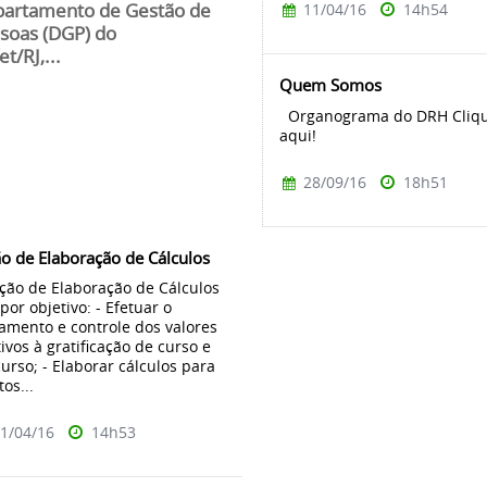
11/04/16
14h54
artamento de Gestão de
soas (DGP) do
t/RJ,...
Quem Somos
Organograma do DRH Cliq
aqui!
28/09/16
18h51
o de Elaboração de Cálculos
ção de Elaboração de Cálculos
por objetivo: - Efetuar o
amento e controle dos valores
tivos à gratificação de curso e
urso; - Elaborar cálculos para
tos...
1/04/16
14h53