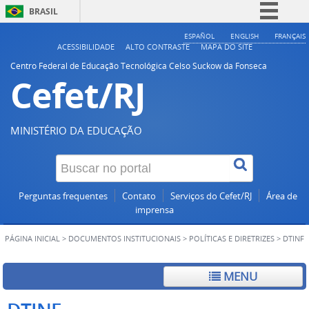
BRASIL
Simplifique!
ESPAÑOL
ENGLISH
FRANÇAIS
ACESSIBILIDADE
ALTO CONTRASTE
MAPA DO SITE
Comunica BR
Centro Federal de Educação Tecnológica Celso Suckow da Fonseca
Cefet/RJ
Participe
Acesso à informação
Legislação
MINISTÉRIO DA EDUCAÇÃO
Canais
Perguntas frequentes
Contato
Serviços do Cefet/RJ
Área de
imprensa
PÁGINA INICIAL
>
DOCUMENTOS INSTITUCIONAIS
>
POLÍTICAS E DIRETRIZES
>
DTINF
MENU