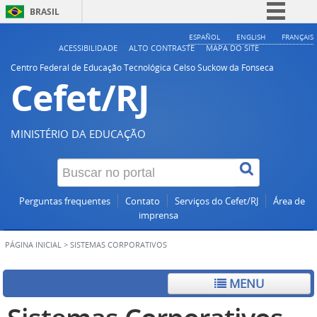
BRASIL
Simplifique!
ESPAÑOL
ENGLISH
FRANÇAIS
ACESSIBILIDADE
ALTO CONTRASTE
MAPA DO SITE
Comunica BR
Centro Federal de Educação Tecnológica Celso Suckow da Fonseca
Cefet/RJ
Participe
Acesso à informação
Legislação
MINISTÉRIO DA EDUCAÇÃO
Canais
Perguntas frequentes
Contato
Serviços do Cefet/RJ
Área de
imprensa
PÁGINA INICIAL
>
SISTEMAS CORPORATIVOS
MENU