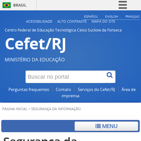
BRASIL
Simplifique!
ESPAÑOL
ENGLISH
FRANÇAIS
ACESSIBILIDADE
ALTO CONTRASTE
MAPA DO SITE
Comunica BR
Centro Federal de Educação Tecnológica Celso Suckow da Fonseca
Cefet/RJ
Participe
Acesso à informação
Legislação
MINISTÉRIO DA EDUCAÇÃO
Canais
Perguntas frequentes
Contato
Serviços do Cefet/RJ
Área de
imprensa
PÁGINA INICIAL
>
SEGURANÇA DA INFORMAÇÃO
MENU