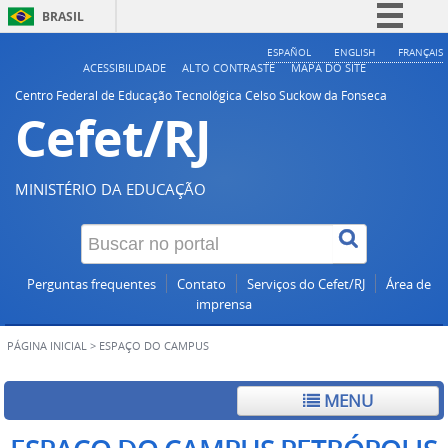
BRASIL
Simplifique!
ESPAÑOL
ENGLISH
FRANÇAIS
ACESSIBILIDADE
ALTO CONTRASTE
MAPA DO SITE
Comunica BR
Centro Federal de Educação Tecnológica Celso Suckow da Fonseca
Cefet/RJ
Participe
Acesso à informação
Legislação
MINISTÉRIO DA EDUCAÇÃO
Canais
Perguntas frequentes
Contato
Serviços do Cefet/RJ
Área de
imprensa
PÁGINA INICIAL
>
ESPAÇO DO CAMPUS
MENU