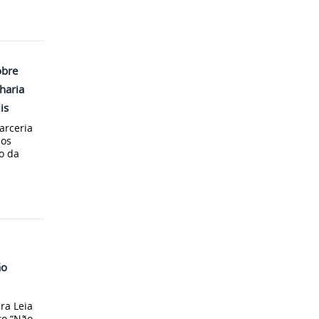
obre
haria
is
arceria
aos
o da
ão
ra Leia
ro “Não