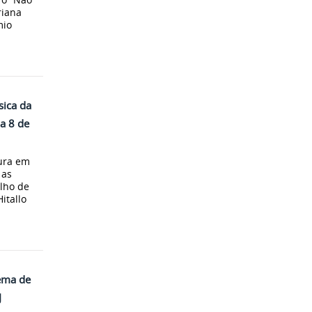
riana
mio
sica da
a 8 de
ura em
 as
lho de
itallo
tema de
J