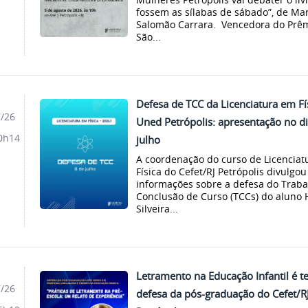
fossem as sílabas de sábado”, de Ma
Salomão Carrara. Vencedora do Prê
São...
Defesa de TCC da Licenciatura em Fí
7/26
Uned Petrópolis: apresentação no di
0h14
julho
A coordenação do curso de Licenciat
Física do Cefet/RJ Petrópolis divulgou
informações sobre a defesa do Traba
Conclusão de Curso (TCCs) do aluno H
Silveira...
Letramento na Educação Infantil é 
7/26
defesa da pós-graduação do Cefet/R