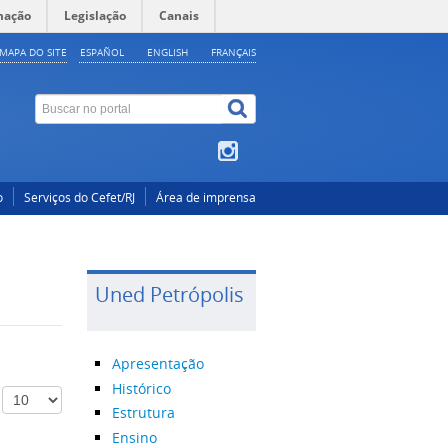
mação
Legislação
Canais
MAPA DO SITE
ESPAÑOL
ENGLISH
FRANÇAIS
o
Serviços do Cefet/RJ
Área de imprensa
Uned Petrópolis
Apresentação
Histórico
#
Estrutura
Ensino