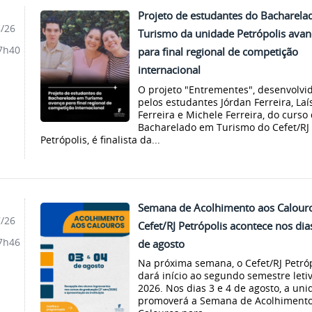
Projeto de estudantes do Bacharel
8/26
Turismo da unidade Petrópolis avan
7h40
para final regional de competição
internacional
O projeto "Entrementes", desenvolvi
pelos estudantes Jórdan Ferreira, Laí
Ferreira e Michele Ferreira, do curso
Bacharelado em Turismo do Cefet/RJ
Petrópolis, é finalista da...
Semana de Acolhimento aos Calour
7/26
Cefet/RJ Petrópolis acontece nos dia
7h46
de agosto
Na próxima semana, o Cefet/RJ Petróp
dará início ao segundo semestre leti
2026. Nos dias 3 e 4 de agosto, a un
promoverá a Semana de Acolhimento