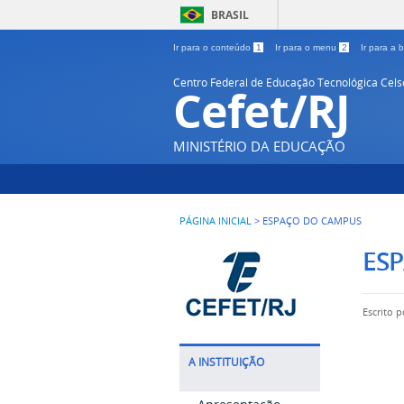
BRASIL
Ir para o conteúdo
1
Ir para o menu
2
Ir para a
Centro Federal de Educação Tecnológica Cel
Cefet/RJ
MINISTÉRIO DA EDUCAÇÃO
PÁGINA INICIAL
>
ESPAÇO DO CAMPUS
ES
Escrito 
A INSTITUIÇÃO