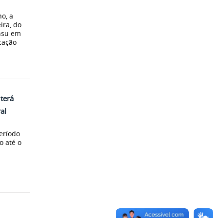
ho, a
ira, do
nsu em
cação
terá
al
eríodo
o até o