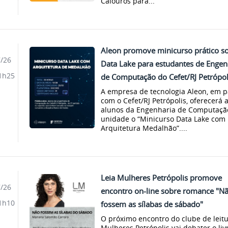
Calouros para...
Aleon promove minicurso prático s
7/26
Data Lake para estudantes de Engen
1h25
de Computação do Cefet/RJ Petrópol
A empresa de tecnologia Aleon, em p
com o Cefet/RJ Petrópolis, oferecerá 
alunos da Engenharia de Computaçã
unidade o “Minicurso Data Lake com
Arquitetura Medalhão”....
Leia Mulheres Petrópolis promove
7/26
encontro on-line sobre romance "N
1h10
fossem as sílabas de sábado"
O próximo encontro do clube de leitu
Mulheres Petrópolis vai debater o liv