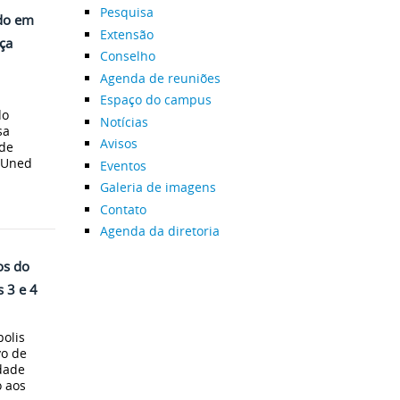
Pesquisa
ado em
Extensão
ça
Conselho
Agenda de reuniões
Espaço do campus
do
Notícias
sa
Avisos
 de
 Uned
Eventos
Galeria de imagens
Contato
Agenda da diretoria
os do
s 3 e 4
olis
vo de
idade
 aos