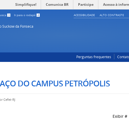
Simplifique!
Comunica BR
Participe
Acesso à infor
ACESSIBILIDADE
ALTO CONTRASTE
 busca
3
Ir para o rodapé
4
so Suckow da Fonseca
Perguntas frequentes
Contat
PAÇO DO CAMPUS PETRÓPOLIS
por
Cefet-RJ
Exibir 