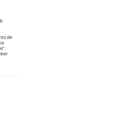
o
nto de
ia
os”
eber