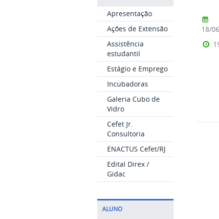
Apresentação
Ações de Extensão
18/0
Assistência
1
estudantil
Estágio e Emprego
Incubadoras
Galeria Cubo de
Vidro
Cefet Jr.
Consultoria
ENACTUS Cefet/RJ
Edital Direx /
Gidac
ALUNO