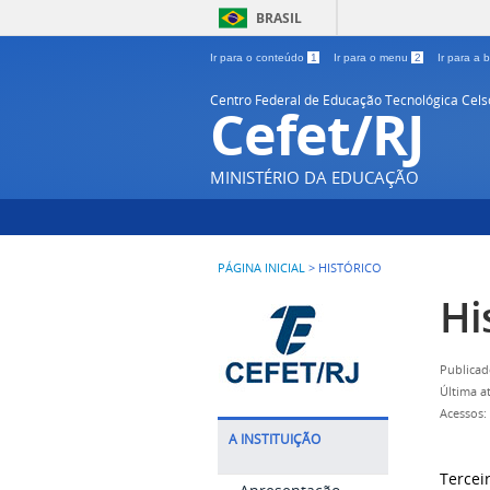
BRASIL
Ir para o conteúdo
1
Ir para o menu
2
Ir para a
Centro Federal de Educação Tecnológica Cel
Cefet/RJ
MINISTÉRIO DA EDUCAÇÃO
PÁGINA INICIAL
>
HISTÓRICO
Hi
Publicad
Última a
Acessos:
A INSTITUIÇÃO
Tercei