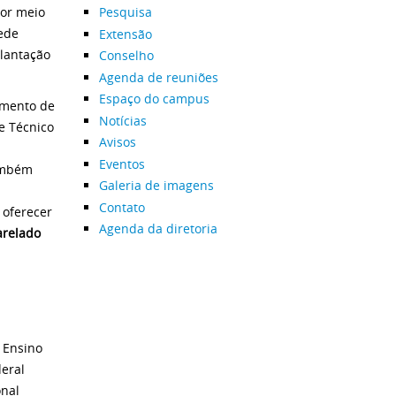
por meio
Pesquisa
ede
Extensão
plantação
Conselho
Agenda de reuniões
Espaço do campus
amento de
Notícias
e Técnico
Avisos
Eventos
também
Galeria de imagens
Contato
oferecer
Agenda da diretoria
arelado
 Ensino
eral
onal