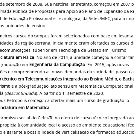
de setembro de 2008. Sua história, entretanto, começou em 2007 
mada Pública de Propostas para Apoio ao Plano de Expansão da R
l de Educação Profissional e Tecnológica, da Setec/MEC, para a im
as unidades de ensino.
meiros cursos do
campus
foram selecionados com base em levant
idades da região serrana. Inicialmente eram ofertados os cursos d
ecomunicações, superior em Tecnologia de Gestão em Turismo
ciatura em Física
. No ano de 2014, a unidade começou a contar 
 graduação em
Engenharia da Computação
. Em 2015, após novas
ções
e
compreendendo as novas demandas da sociedade, passou a 
o técnico em Telecomunicações integrado ao Ensino Médio
,
o
Bach
rismo
e a pós-graduação
lato sensu
em Matemática Computacional
da
(
descontinuada
). A partir do 1º semestre de 2020,
pus
Petrópolis
começou
a ofertar
mais um
curso de graduação:
o
enciatura em Matemática
.
romisso social do Cefet/RJ na oferta de curso técnico integrado ao
propicia à comunidade local o acesso ao ambiente educacional fed
to e garante a possibilidade de verticalização da formação educaci