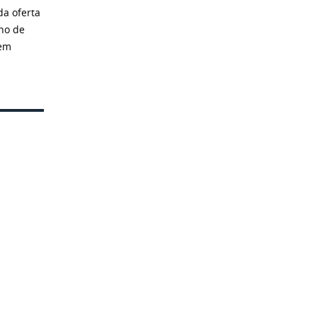
da oferta
ano de
 em