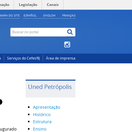
mação
Legislação
Canais
MAPA DO SITE
ESPAÑOL
ENGLISH
FRANÇAIS
o
Serviços do Cefet/RJ
Área de imprensa
Uned Petrópolis
Apresentação
Histórico
Estrutura
Ensino
naugurado