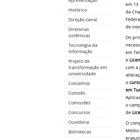
Apresentação
em 13 
Histórico
da Cha
Federa
Direção-Geral
de nov
Diretorias
sistêmicas
Os pri
necess
Tecnologia da
Informação
em Tel
e
Licen
Projeto de
transformação em
com a
universidade
altera
o
curs
Conselhos
em Tu
Comitês
Apl
ica
Comissões
o
cam
Concursos
de
Lic
Ouvidoria
O comp
Médio 
Bibliotecas
gratui