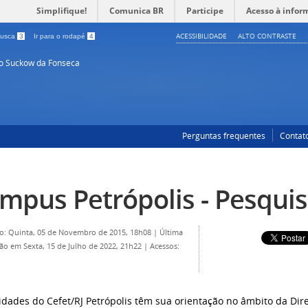
Simplifique!
Comunica BR
Participe
Acesso à infor
ACESSIBILIDADE
ALTO CONTRASTE
 busca
3
Ir para o rodapé
4
so Suckow da Fonseca
Perguntas frequentes
Contat
mpus Petrópolis - Pesqui
o: Quinta, 05 de Novembro de 2015, 18h08
|
Última
ção em Sexta, 15 de Julho de 2022, 21h22
|
Acessos:
vidades do Cefet/RJ Petrópolis têm sua orientação no âmbito da Dire