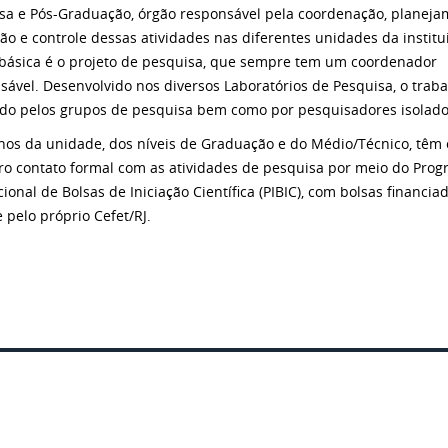
sa e Pós-Graduação, órgão responsável pela coordenação, planeja
ção e controle dessas atividades nas diferentes unidades da institu
 básica é o projeto de pesquisa, que sempre tem um coordenador
sável. Desenvolvido nos diversos Laboratórios de Pesquisa, o traba
ado pelos grupos de pesquisa bem como por pesquisadores isolado
nos da unidade, dos níveis de Graduação e do Médio/Técnico, têm 
ro contato formal com as atividades de pesquisa por meio do Pro
cional de Bolsas de Iniciação Científica (PIBIC), com bolsas financia
 pelo próprio Cefet/RJ.