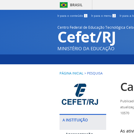
BRASIL
Ir para o conteúdo
1
Ir para o menu
2
Ir para a
Centro Federal de Educação Tecnológica Cel
Cefet/RJ
MINISTÉRIO DA EDUCAÇÃO
PÁGINA INICIAL
>
PESQUISA
Ca
Publicad
atualiza
10570
A INSTITUIÇÃO
As ati