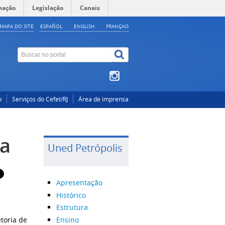
mação
Legislação
Canais
MAPA DO SITE
ESPAÑOL
ENGLISH
FRANÇAIS
o
Serviços do Cefet/RJ
Área de imprensa
sa
Uned Petrópolis
Apresentação
Histórico
Estrutura
Ensino
toria de