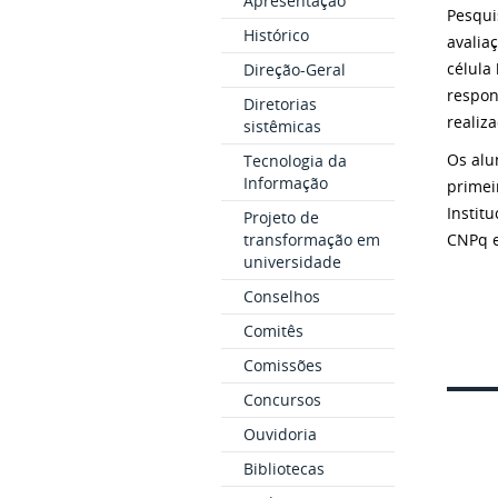
Apresentação
Pesqui
Histórico
avalia
célula
Direção-Geral
respon
Diretorias
realiz
sistêmicas
Os alu
Tecnologia da
Informação
primei
Institu
Projeto de
transformação em
CNPq e
universidade
Conselhos
Comitês
Comissões
Concursos
Ouvidoria
Bibliotecas