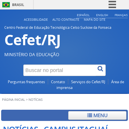
BRASIL
Simplifique!
ESPAÑOL
ENGLISH
FRANÇAIS
ACESSIBILIDADE
ALTO CONTRASTE
MAPA DO SITE
Comunica BR
Centro Federal de Educação Tecnológica Celso Suckow da Fonseca
Cefet/RJ
Participe
Acesso à informação
Legislação
MINISTÉRIO DA EDUCAÇÃO
Canais
Perguntas frequentes
Contato
Serviços do Cefet/RJ
Área de
imprensa
PÁGINA INICIAL
>
NOTÍCIAS
MENU