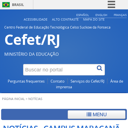
BRASIL
Simplifique!
ESPAÑOL
ENGLISH
FRANÇAIS
ACESSIBILIDADE
ALTO CONTRASTE
MAPA DO SITE
Comunica BR
Centro Federal de Educação Tecnológica Celso Suckow da Fonseca
Cefet/RJ
Participe
Acesso à informação
Legislação
MINISTÉRIO DA EDUCAÇÃO
Canais
Perguntas frequentes
Contato
Serviços do Cefet/RJ
Área de
imprensa
PÁGINA INICIAL
>
NOTÍCIAS
MENU