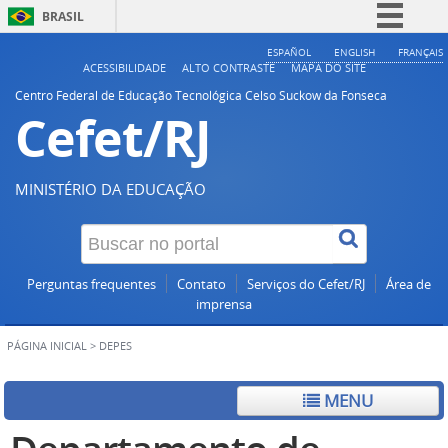
BRASIL
Simplifique!
ESPAÑOL
ENGLISH
FRANÇAIS
ACESSIBILIDADE
ALTO CONTRASTE
MAPA DO SITE
Comunica BR
Centro Federal de Educação Tecnológica Celso Suckow da Fonseca
Cefet/RJ
Participe
Acesso à informação
Legislação
MINISTÉRIO DA EDUCAÇÃO
Canais
Perguntas frequentes
Contato
Serviços do Cefet/RJ
Área de
imprensa
PÁGINA INICIAL
>
DEPES
MENU