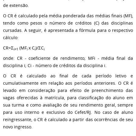
de extensão.
O CR é calculado pela média ponderada das médias finais (MF),
tendo como pesos o número de créditos (C) das disciplinas
cursadas. A seguir, é apresentada a fórmula para o respectivo
cálculo:
CR=Σ
(MF
x C
)/ΣC
i=1
i
i
i
onde: CR - coeficiente de rendimento; MFi - média final da
disciplina i; Ci - número de créditos da disciplina i.
O CR é calculado ao final de cada período letivo e
cumulativamente em relação aos períodos anteriores. O CR é
levado em consideração para efeito de preenchimento das
vagas oferecidas à matrícula, para classificação do aluno em
sua turma e como avaliação de seu rendimento geral, sempre
para uso interno e exclusivo do Cefet/RJ. No caso de aluno
reingressante, o CR é calculado a partir das ocorrências de seu
novo ingresso.