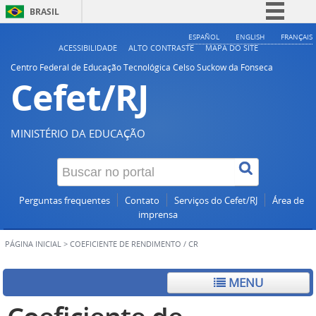
BRASIL
Simplifique!
ESPAÑOL
ENGLISH
FRANÇAIS
ACESSIBILIDADE
ALTO CONTRASTE
MAPA DO SITE
Comunica BR
Centro Federal de Educação Tecnológica Celso Suckow da Fonseca
Cefet/RJ
Participe
Acesso à informação
Legislação
MINISTÉRIO DA EDUCAÇÃO
Canais
Perguntas frequentes
Contato
Serviços do Cefet/RJ
Área de
imprensa
PÁGINA INICIAL
>
COEFICIENTE DE RENDIMENTO / CR
MENU