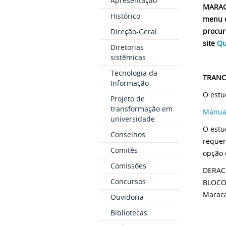
Apresentação
MARACA
Histórico
menu d
procur
Direção-Geral
site
Qu
Diretorias
sistêmicas
Tecnologia da
TRANC
Informação
O estu
Projeto de
transformação em
Manual
universidade
O estu
Conselhos
requer
Comitês
opção 
Comissões
DERAC 
Concursos
BLOCO 
Maraca
Ouvidoria
Bibliotecas