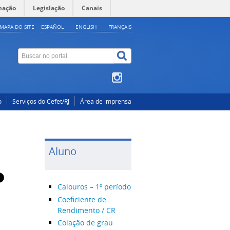
mação
Legislação
Canais
MAPA DO SITE
ESPAÑOL
ENGLISH
FRANÇAIS
o
Serviços do Cefet/RJ
Área de imprensa
Aluno
Calouros – 1º período
Coeficiente de
Rendimento / CR
Colação de grau