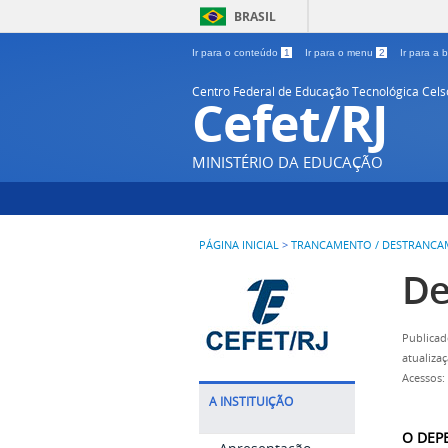
BRASIL
Ir para o conteúdo
1
Ir para o menu
2
Ir para a
Centro Federal de Educação Tecnológica Cel
Cefet/RJ
MINISTÉRIO DA EDUCAÇÃO
PÁGINA INICIAL
>
TRANCAMENTO / DESTRANC
De
Publicad
atualiza
Acessos:
A INSTITUIÇÃO
O DEPE