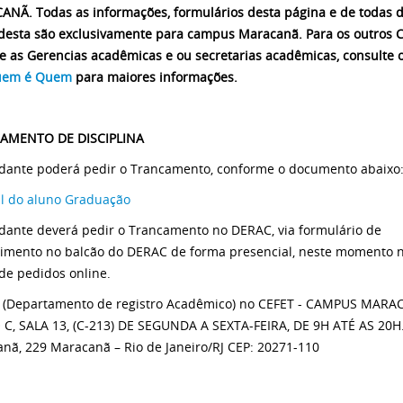
NÃ. Todas as informações, formulários desta página e de todas 
esta são exclusivamente para campus Maracanã. Para os outros 
e as Gerencias acadêmicas e ou secretarias acadêmicas, consulte 
em é Quem
para maiores informações.
AMENTO DE DISCIPLINA
dante poderá pedir o Trancamento, conforme o documento abaixo
 do aluno Graduação
dante deverá pedir o Trancamento no DERAC, via formulário de
imento no balcão do DERAC de forma presencial, neste momento n
de pedidos online.
(Departamento de registro Acadêmico) no CEFET - CAMPUS MARA
C, SALA 13, (C-213) DE SEGUNDA A SEXTA-FEIRA, DE 9H ATÉ AS 20H.
nã, 229 Maracanã – Rio de Janeiro/RJ CEP: 20271-110