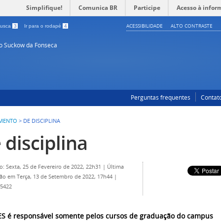
Simplifique!
Comunica BR
Participe
Acesso à infor
ACESSIBILIDADE
ALTO CONTRASTE
 busca
3
Ir para o rodapé
4
so Suckow da Fonseca
Perguntas frequentes
Contat
AMENTO
>
DE DISCIPLINA
 disciplina
o: Sexta, 25 de Fevereiro de 2022, 22h31
|
Última
ção em Terça, 13 de Setembro de 2022, 17h44
|
 5422
S é responsável somente pelos cursos de graduação do campus