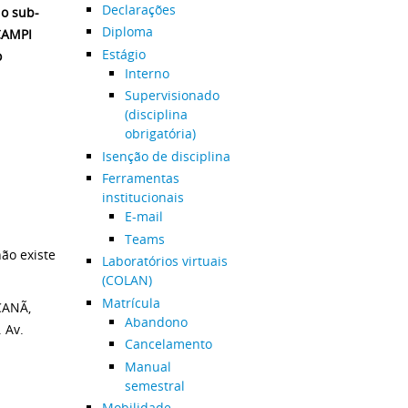
Declarações
do sub-
Diploma
CAMPI
Estágio
o
Interno
Supervisionado
(disciplina
obrigatória)
Isenção de disciplina
:
Ferramentas
institucionais
E-mail
Teams
ão existe
Laboratórios virtuais
(COLAN)
Matrícula
CANÃ,
Abandono
 Av.
Cancelamento
Manual
semestral
Mobilidade