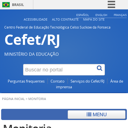
BRASIL
Simplifique!
ESPAÑOL
ENGLISH
FRANÇAIS
ACESSIBILIDADE
ALTO CONTRASTE
MAPA DO SITE
Comunica BR
Centro Federal de Educação Tecnológica Celso Suckow da Fonseca
Cefet/RJ
Participe
Acesso à informação
Legislação
MINISTÉRIO DA EDUCAÇÃO
Canais
Perguntas frequentes
Contato
Serviços do Cefet/RJ
Área de
imprensa
PÁGINA INICIAL
>
MONITORIA
MENU