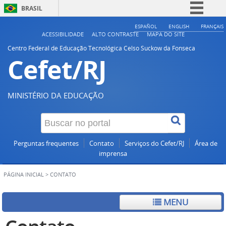
BRASIL
Simplifique!
ESPAÑOL
ENGLISH
FRANÇAIS
ACESSIBILIDADE
ALTO CONTRASTE
MAPA DO SITE
Comunica BR
Centro Federal de Educação Tecnológica Celso Suckow da Fonseca
Cefet/RJ
Participe
Acesso à informação
Legislação
MINISTÉRIO DA EDUCAÇÃO
Canais
Perguntas frequentes
Contato
Serviços do Cefet/RJ
Área de
imprensa
PÁGINA INICIAL
>
CONTATO
MENU