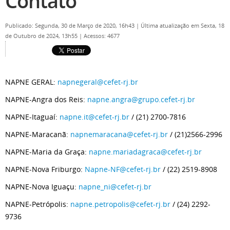
Contato
Publicado: Segunda, 30 de Março de 2020, 16h43
|
Última atualização em Sexta, 18
de Outubro de 2024, 13h55
|
Acessos: 4677
NAPNE GERAL:
napnegeral@cefet-rj.br
NAPNE-Angra dos Reis:
napne.angra@grupo.cefet-rj.br
NAPNE-Itaguaí:
napne.it@cefet-rj.br
/ (21) 2700-7816
NAPNE-Maracanã:
napnemaracana@cefet-rj.br
/ (21)2566-2996
NAPNE-Maria da Graça:
napne.mariadagraca@cefet-rj.br
NAPNE-Nova Friburgo:
Napne-NF@cefet-rj.br
/ (22) 2519-8908
NAPNE-Nova Iguaçu:
napne_ni@cefet-rj.br
NAPNE-Petrópolis:
napne.petropolis@cefet-rj.br
/ (24) 2292-
9736