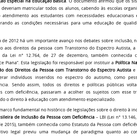
ão Especial na Educação Básica
. O documento afirmou que os si
 deveriam matricular todos os alunos, cabendo às escolas organ
 atendimento aos estudantes com necessidades educacionais e
urando as condições necessárias para uma educação de quali
 de 2012 há um importante avanço nos debates sobre inclusão, n
to aos direitos da pessoa com Transtorno do Espectro Autista, a 
o da Lei n° 12.764, de 27 de dezembro, também conhecida c
ce Piana”. Esta legislação foi responsável por instituir a
Política N
ão dos Direitos da Pessoa com Transtorno do Espectro Autista
e 
derar indivíduos inseridos no espectro do autismo, como pe
ência. Sendo assim, todos os direitos e políticas públicas volt
s com deficiência, passaram a acolher os sujeitos com esse tr
ndo o direito à educação com atendimento especializado.
marco fundamental no histórico de legislações sobre o direito à in
asileira de Inclusão da Pessoa com Deficiência
– LBI (Lei n° 13.146
de 2015), também conhecida como Estatuto da Pessoa com deficiên
sitivo legal previu uma mudança de paradigma quanto ao con