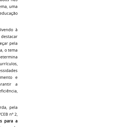
tema, uma
 educação
olvendo à
 destacar
eçar pela
a, o tema
determina
rículos,
essidades
imento e
rantir a
iciência,
da, pela
/CEB nº 2,
is para a