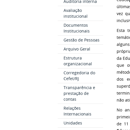
Auditoria interna
última
Avaliação
vez qu
institucional
inclus
Documentos
Esta t
Institucionais
temáti
Gestão de Pessoas
alguns
Arquivo Geral
própr
Estrutura
da Edu
organizacional
que o
método
Corregedoria do
Cefet/RJ
dos e
super
Transparência e
termin
prestação de
contas
não at
Relações
No an
Internacionais
primei
Unidades
de 11