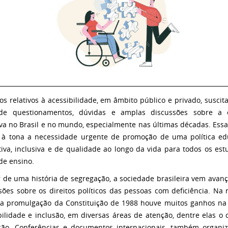
___________________________________________________________________________
os relativos à acessibilidade, em âmbito público e privado, susci
 de questionamentos, dúvidas e amplas discussões sobre a 
iva no Brasil e no mundo, especialmente nas últimas décadas. Essa
 à tona a necessidade urgente de promoção de uma política ed
tiva, inclusiva e de qualidade ao longo da vida para todos os est
 de ensino.
 de uma história de segregação, a sociedade brasileira vem avan
sões sobre os direitos políticos das pessoas com deficiência. Na 
a promulgação da Constituição de 1988 houve muitos ganhos na 
bilidade e inclusão, em diversas áreas de atenção, dentre elas o
ão. Conferências e documentos internacionais, também organi