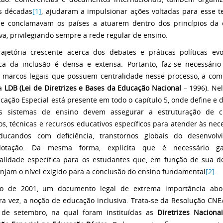
s décadas
[1]
, ajudaram a impulsionar ações voltadas para esse 
e conclamavam os países a atuarem dentro dos princípios da
iva, privilegiando sempre a rede regular de ensino.
rajetória crescente acerca dos debates e práticas políticas ev
ca da inclusão é densa e extensa. Portanto, faz-se necessário
 marcos legais que possuem centralidade nesse processo, a com
ia
LDB (Lei de Diretrizes e Bases da Educação Nacional
– 1996). Nel
cação Especial está presente em todo o capítulo 5, onde define e 
s sistemas de ensino devem assegurar a estruturação de cur
s, técnicas e recursos educativos específicos para atender às nec
ducandos com deficiência, transtornos globais do desenvolv
dotação. Da mesma forma, explicita que é necessário ga
alidade específica para os estudantes que, em função de sua def
injam o nível exigido para a conclusão do ensino fundamental
[2]
.
o de 2001, um documento legal de extrema importância abor
ra vez, a noção de educação inclusiva. ​Trata-se da Resolução CNE
 de setembro, na qual foram instituídas as
Diretrizes Naciona