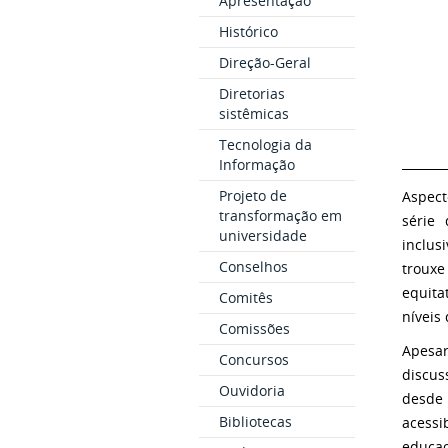
Apresentação
Histórico
Direção-Geral
Diretorias
sistêmicas
Tecnologia da
_______
Informação
Projeto de
Aspect
transformação em
série
universidade
inclus
Conselhos
trouxe
equita
Comitês
níveis
Comissões
Apesar
Concursos
discus
Ouvidoria
desde 
Bibliotecas
acessi
educaç