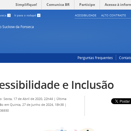
Simplifique!
Comunica BR
Participe
Acesso à infor
ACESSIBILIDADE
ALTO CONTRASTE
 busca
3
Ir para o rodapé
4
so Suckow da Fonseca
Perguntas frequentes
Contat
essibilidade e Inclusão
o: Sexta, 17 de Abril de 2020, 22h44
|
Última
ção em Quinta, 27 de Junho de 2024, 18h38
|
 36930