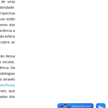
de vista
bilidade.
rspectiva
uos estão
mento dos
iciência a
 da esfera
 sobre as
ção dessa
 escolar,
iência. Da
odologias
o através
ecíficas)
,
nais, que
zados dos