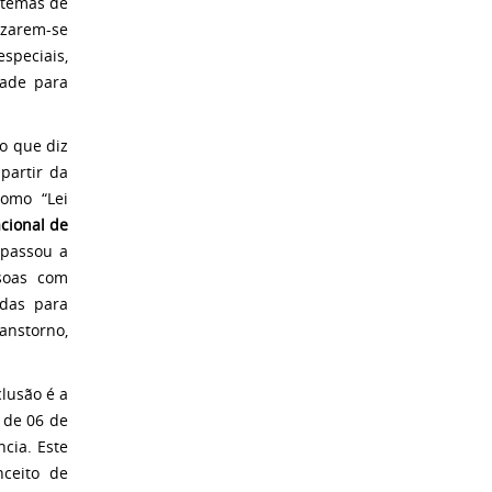
stemas de
izarem-se
speciais,
dade para
o que diz
partir da
omo “Lei
acional de
passou a
ssoas com
adas para
anstorno,
clusão é a
, de 06 de
cia. Este
ceito de