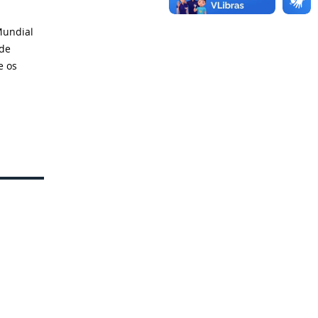
Mundial
 de
e os