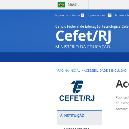
BRASIL
Ir para o conteúdo
1
Ir para o menu
2
Ir para a
Centro Federal de Educação Tecnológica Cel
Cefet/RJ
MINISTÉRIO DA EDUCAÇÃO
PÁGINA INICIAL
>
ACESSIBILIDADE E INCLUSÃO
Ac
Publicad
atualiza
Acessos:
A INSTITUIÇÃO