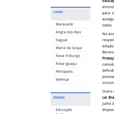
Educaç
ensino
CAMPI
para o
asseg
Maracanã
todos.
Angra dos Reis
No ano
respei
Itaguaí
ediçã
Maria da Graça
Bereni
Nova Friburgo
Proteç
Nova Iguaçu
consi
defici
Petrópolis
pessoa
Valença
inclui
Outro 
Lei Br
ENSINO
julho 
dispo
Educação