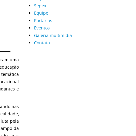
Sepex
Equipe
Portarias
Eventos
Galeria multimídia
Contato
______
taram uma
educação
 temática
ucacional
udantes e
çando nas
realidade,
luta pela
 campo da
zados nas