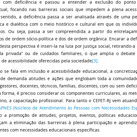
a com deficiência e passou a entender a exclusão do ponto 
tual, focando nas barreiras sociais que impedem a plena acessi
sentido, a deficiência passa a ser analisada através de uma pe
ica e dialética com o meio histórico e cultural em que os indivíd
dos. Ou seja, passa a ser compreendida a partir do entrelaça
os de ordem sócio-política e dos de ordem orgânica. Encarar a def
desta perspectiva é inseri-la na luta por justiça social, retirando-a
da privada” ou de cuidados familiares, o que amplia o debate
 de acessibilidade oferecidas pela sociedade
[3]
.
 se fala em inclusão e acessibilidade educacional, a concretiza
ade demanda atitudes e ações que englobam toda a comunidade
gestores, docentes, técnicos, famílias, discentes, com ou sem defic
forma, é preciso considerar os componentes curriculares, as met
ino, a capacitação profissional. Para tanto o CEFET-RJ vem atuand
PNES (Núcleos de Atendimento às Pessoas com Necessidades Esp
o a promoção de atitudes, projetos, eventos, políticas educacio
çam a eliminação das barreiras à plena participação e aprendi
ntes com necessidades educacionais específicas.