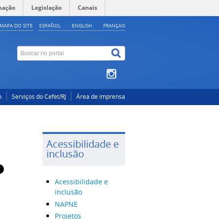
mação
Legislação
Canais
MAPA DO SITE
ESPAÑOL
ENGLISH
FRANÇAIS
o
Serviços do Cefet/RJ
Área de imprensa
Acessibilidade e
inclusão
Acessibilidade e
inclusão
NAPNE
Projetos