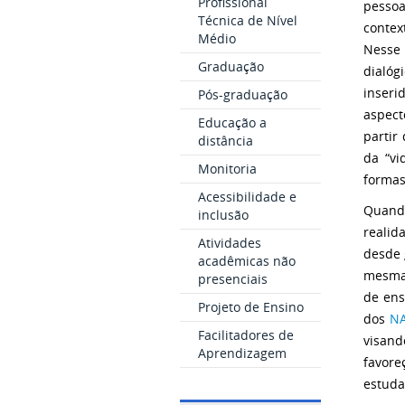
Profissional
pesso
Técnica de Nível
contex
Médio
Nesse 
Graduação
dialóg
inseri
Pós-graduação
aspect
Educação a
partir 
distância
da “vi
Monitoria
formas
Acessibilidade e
Quando
inclusão
realid
Atividades
desde 
acadêmicas não
mesma 
presenciais
de ens
Projeto de Ensino
dos
NA
Facilitadores de
visand
Aprendizagem
favore
estuda