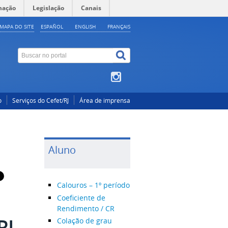
mação
Legislação
Canais
MAPA DO SITE
ESPAÑOL
ENGLISH
FRANÇAIS
o
Serviços do Cefet/RJ
Área de imprensa
Aluno
Calouros – 1º período
Coeficiente de
Rendimento / CR
RJ
Colação de grau