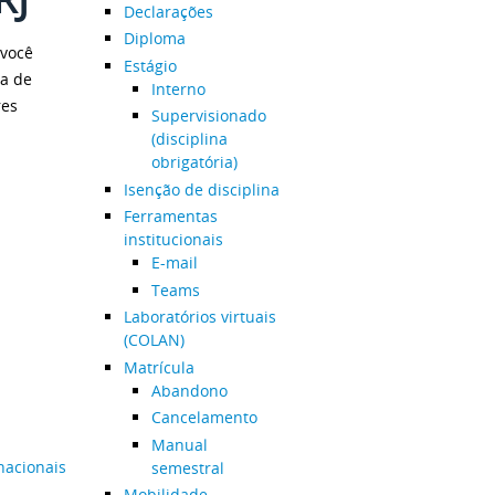
Declarações
Diploma
 você
Estágio
ma de
Interno
res
Supervisionado
(disciplina
obrigatória)
Isenção de disciplina
Ferramentas
institucionais
E-mail
Teams
Laboratórios virtuais
(COLAN)
Matrícula
Abandono
Cancelamento
Manual
nacionais
semestral
Mobilidade