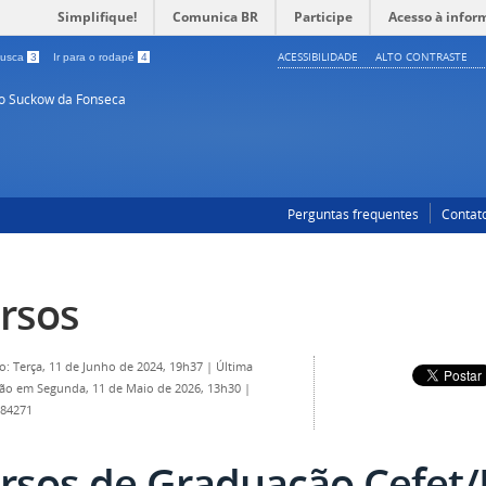
Simplifique!
Comunica BR
Participe
Acesso à infor
ACESSIBILIDADE
ALTO CONTRASTE
 busca
3
Ir para o rodapé
4
so Suckow da Fonseca
Perguntas frequentes
Contat
rsos
o: Terça, 11 de Junho de 2024, 19h37
|
Última
ção em Segunda, 11 de Maio de 2026, 13h30
|
 84271
rsos de Graduação Cefet/