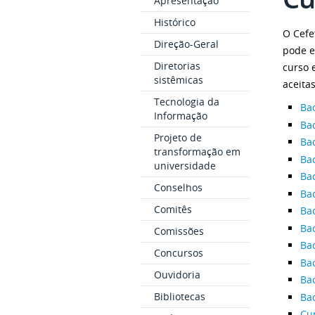
Apresentação
Histórico
O Cefe
Direção-Geral
pode e
Diretorias
curso 
sistêmicas
aceita
Tecnologia da
Ba
Informação
Ba
Projeto de
Ba
transformação em
Ba
universidade
Ba
Conselhos
Ba
Comitês
Ba
Ba
Comissões
Ba
Concursos
Ba
Ouvidoria
Ba
Bibliotecas
Ba
Cu