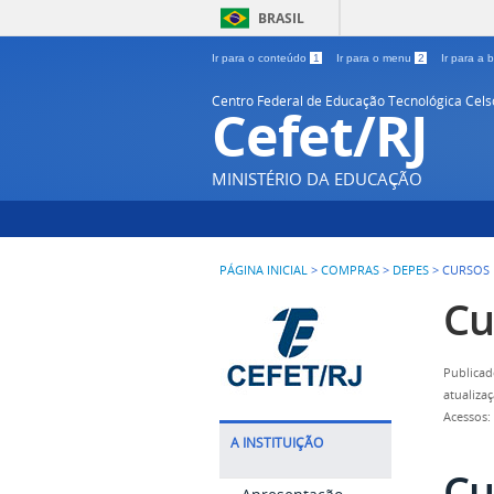
BRASIL
Ir para o conteúdo
1
Ir para o menu
2
Ir para a
Centro Federal de Educação Tecnológica Cel
Cefet/RJ
MINISTÉRIO DA EDUCAÇÃO
PÁGINA INICIAL
>
COMPRAS
>
DEPES
>
CURSOS
Cu
Publicad
atualiza
Acessos:
A INSTITUIÇÃO
Cu