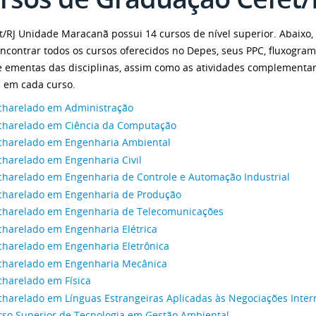
t/RJ Unidade Maracanã possui 14 cursos de nível superior. Abaixo,
ncontrar todos os cursos oferecidos no Depes, seus PPC, fluxogra
e ementas das disciplinas, assim como as atividades complementa
s em cada curso.
charelado em Administração
charelado em Ciência da Computação
charelado em Engenharia Ambiental
charelado em Engenharia Civil
charelado em Engenharia de Controle e Automação Industrial
charelado em Engenharia de Produção
charelado em Engenharia de Telecomunicações
charelado em Engenharia Elétrica
charelado em Engenharia Eletrônica
charelado em Engenharia Mecânica
charelado em Física
charelado em Línguas Estrangeiras Aplicadas às Negociações Inter
rso Superior de Tecnologia em Gestão Ambiental