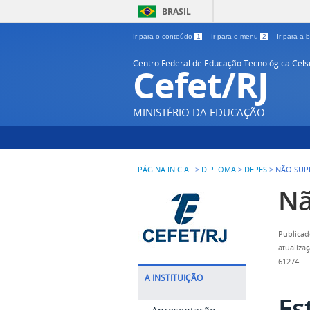
BRASIL
Ir para o conteúdo
1
Ir para o menu
2
Ir para a
Centro Federal de Educação Tecnológica Cel
Cefet/RJ
MINISTÉRIO DA EDUCAÇÃO
PÁGINA INICIAL
>
DIPLOMA
>
DEPES
>
NÃO SUP
Nã
Publicad
atualiza
61274
A INSTITUIÇÃO
Es