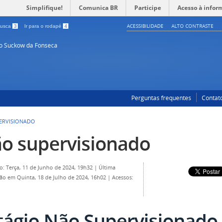
Simplifique!
Comunica BR
Participe
Acesso à infor
ACESSIBILIDADE
ALTO CONTRASTE
 busca
3
Ir para o rodapé
4
so Suckow da Fonseca
Perguntas frequentes
Contat
ERVISIONADO
o supervisionado
o: Terça, 11 de Junho de 2024, 19h32
|
Última
ção em Quinta, 18 de Julho de 2024, 16h02
|
Acessos:
tágio Não Supervisionado