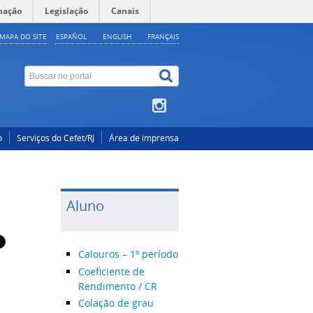
mação
Legislação
Canais
MAPA DO SITE
ESPAÑOL
ENGLISH
FRANÇAIS
o
Serviços do Cefet/RJ
Área de imprensa
Aluno
Calouros – 1º período
Coeficiente de
Rendimento / CR
Colação de grau