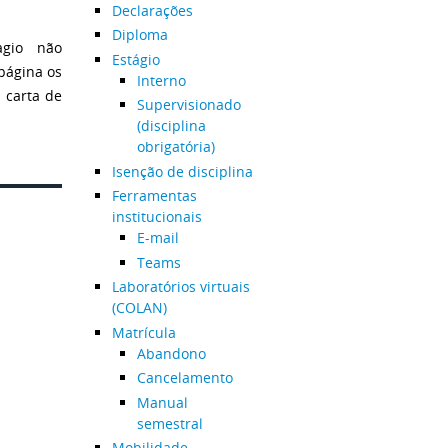
Declarações
Diploma
agio não
Estágio
 página os
Interno
 carta de
Supervisionado
(disciplina
obrigatória)
Isenção de disciplina
Ferramentas
institucionais
E-mail
Teams
Laboratórios virtuais
(COLAN)
Matrícula
Abandono
Cancelamento
Manual
semestral
Mobilidade