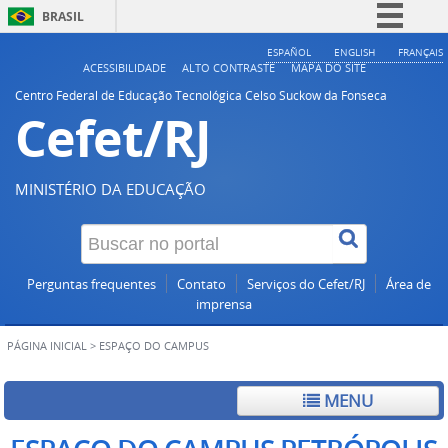
BRASIL
Simplifique!
ESPAÑOL
ENGLISH
FRANÇAIS
ACESSIBILIDADE
ALTO CONTRASTE
MAPA DO SITE
Comunica BR
Centro Federal de Educação Tecnológica Celso Suckow da Fonseca
Cefet/RJ
Participe
Acesso à informação
Legislação
MINISTÉRIO DA EDUCAÇÃO
Canais
Perguntas frequentes
Contato
Serviços do Cefet/RJ
Área de
imprensa
PÁGINA INICIAL
>
ESPAÇO DO CAMPUS
MENU