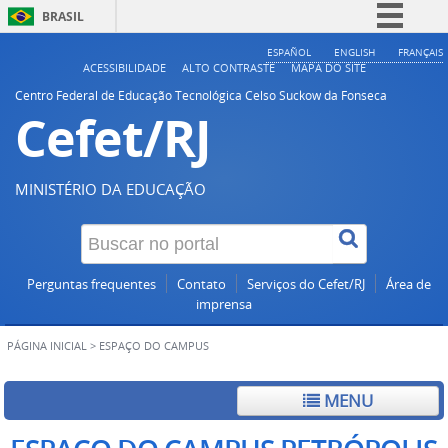
BRASIL
Simplifique!
ESPAÑOL
ENGLISH
FRANÇAIS
ACESSIBILIDADE
ALTO CONTRASTE
MAPA DO SITE
Comunica BR
Centro Federal de Educação Tecnológica Celso Suckow da Fonseca
Cefet/RJ
Participe
Acesso à informação
Legislação
MINISTÉRIO DA EDUCAÇÃO
Canais
Perguntas frequentes
Contato
Serviços do Cefet/RJ
Área de
imprensa
PÁGINA INICIAL
>
ESPAÇO DO CAMPUS
MENU