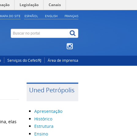
mação
Legislação
Canais
MAPA DO SITE
ESPAÑOL
ENGLISH
FRANÇAIS
o
Serviços do Cefet/RJ
Área de imprensa
Uned Petrópolis
Apresentação
Histórico
na, elas
Estrutura
Ensino