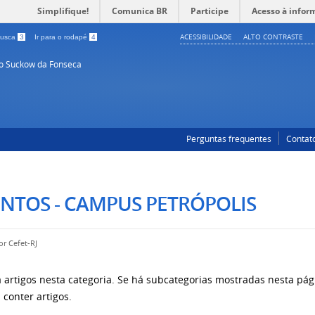
Simplifique!
Comunica BR
Participe
Acesso à infor
ACESSIBILIDADE
ALTO CONTRASTE
 busca
3
Ir para o rodapé
4
so Suckow da Fonseca
Perguntas frequentes
Contat
NTOS - CAMPUS PETRÓPOLIS
por
Cefet-RJ
 artigos nesta categoria. Se há subcategorias mostradas nesta pági
conter artigos.