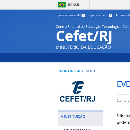
BRASIL
Ir para o conteúdo
1
Ir para o menu
2
Ir para a
Centro Federal de Educação Tecnológica Cel
Cefet/RJ
MINISTÉRIO DA EDUCAÇÃO
PÁGINA INICIAL
>
EVENTOS
EVE
Escrito 
Não há
A INSTITUIÇÃO
podem 