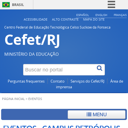
BRASIL
Simplifique!
ESPAÑOL
ENGLISH
FRANÇAIS
ACESSIBILIDADE
ALTO CONTRASTE
MAPA DO SITE
Comunica BR
Centro Federal de Educação Tecnológica Celso Suckow da Fonseca
Cefet/RJ
Participe
Acesso à informação
Legislação
MINISTÉRIO DA EDUCAÇÃO
Canais
Perguntas frequentes
Contato
Serviços do Cefet/RJ
Área de
imprensa
PÁGINA INICIAL
>
EVENTOS
MENU