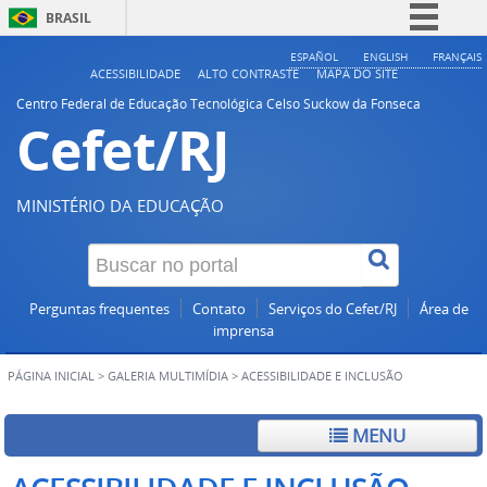
BRASIL
Simplifique!
ESPAÑOL
ENGLISH
FRANÇAIS
ACESSIBILIDADE
ALTO CONTRASTE
MAPA DO SITE
Comunica BR
Centro Federal de Educação Tecnológica Celso Suckow da Fonseca
Cefet/RJ
Participe
Acesso à informação
Legislação
MINISTÉRIO DA EDUCAÇÃO
Canais
Perguntas frequentes
Contato
Serviços do Cefet/RJ
Área de
imprensa
PÁGINA INICIAL
>
GALERIA MULTIMÍDIA
>
ACESSIBILIDADE E INCLUSÃO
MENU